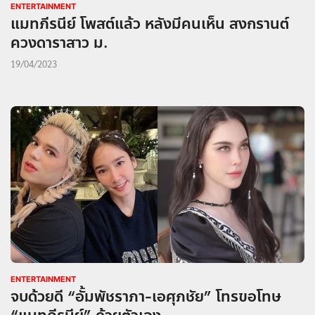
ENTERTAINMENT
แมทภีรนีย์ โพสต์แล้ว หลังมีคนเห็น สงกรานต์
ควงดาราสาว ม.
19/04/2023
ENTERTAINMENT
จบด้วยดี “อั้มพัชราภา-เอศุภชัย” โทรขอโทษ