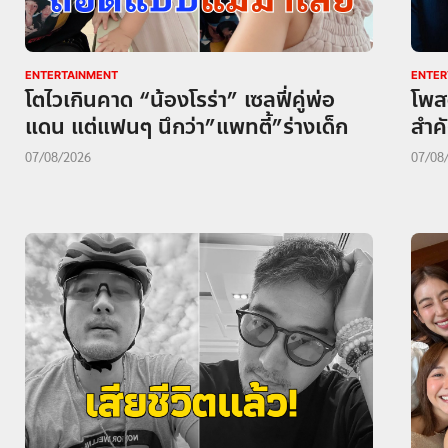
ENTERTAINMENT
ENTER
โตไวเกินคาด “น้องโรร่า” เซลฟี่คู่พ่อ
โพสต
แดน แต่แฟนๆ นึกว่า”แพทตี้”ร่างเด็ก
สำคั
07/08/2026
07/08