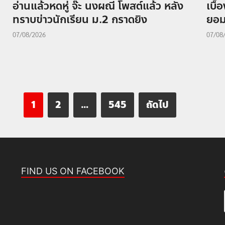
อ่านแล้วหดหู่ จ๊ะ นงผณี โพสต์แล้ว หลัง
เบื้
ทราบข่าวนักเรียน ม.2 กราดยิง
ยอม
07/08/2026
07/08
1
2
…
545
ถัดไป
FIND US ON FACEBOOK