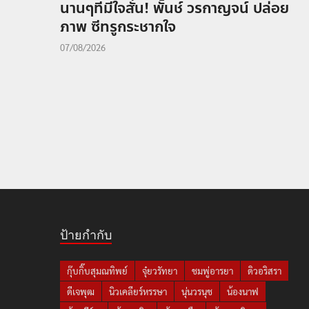
นานๆทีมีใจสั่น! พั้นช์ วรกาญจน์ ปล่อย
ภาพ ซีทรูกระชากใจ
07/08/2026
ป้ายกำกับ
กุ๊บกิ๊บสุมณทิพย์
จุ๋ยวรัทยา
ชมพู่อารยา
ดิวอริสรา
ดีเจพุฒ
นิวเคลียร์หรรษา
นุ่นวรนุช
น้องนาฟ