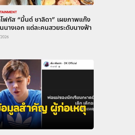
TAINMENT
ดโฟกัส “มิ้นต์ ชาลิดา” เผยภาพแก๊ง
่อนนางเอก แต่ละคนสวยระดับนางฟ้า
/2026