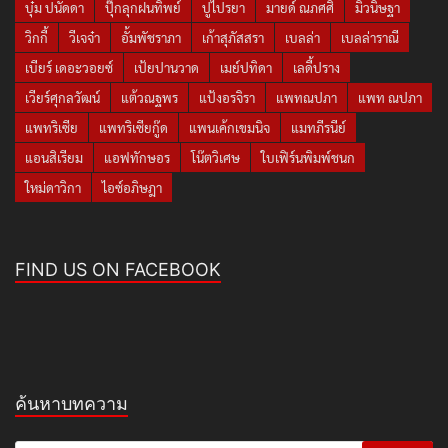
บุ๋ม ปนัดดา
ปุ๊กลุกฝนทิพย์
ปูไปรยา
มายด์ ณภศศิ
มิวนิษฐา
วิกกี้
วีเจจ๋า
อั้มพัชราภา
เก้าสุภัสสรา
เบลล่า
เบลล่าราณี
เบียร์ เดอะวอยซ์
เป้ยปานวาด
เมย์ปทิดา
เลดี้ปราง
เวียร์ศุกลวัฒน์
แต้วณฐพร
แป้งอรจิรา
แพทณปภา
แพท ณปภา
แพทริเซีย
แพทริเซียกู๊ด
แพนเค้กเขมนิจ
แมทภีรนีย์
แอนสิเรียม
แอฟทักษอร
โน๊ตวิเศษ
ใบเฟิร์นพิมพ์ชนก
ใหม่ดาวิกา
ไอซ์อภิษฎา
FIND US ON FACEBOOK
ค้นหาบทความ