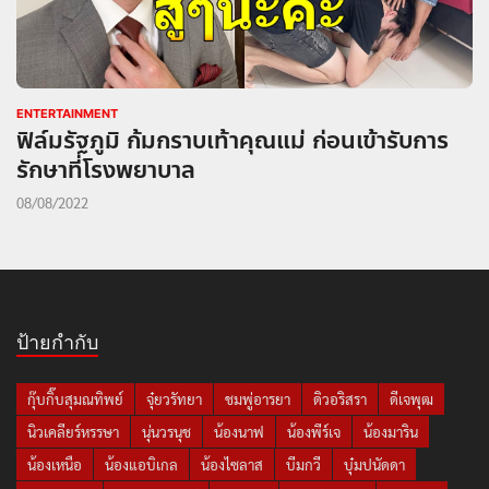
ENTERTAINMENT
ฟิล์มรัฐภูมิ ก้มกราบเท้าคุณแม่ ก่อนเข้ารับการ
รักษาที่โรงพยาบาล
08/08/2022
ป้ายกำกับ
กุ๊บกิ๊บสุมณทิพย์
จุ๋ยวรัทยา
ชมพู่อารยา
ดิวอริสรา
ดีเจพุฒ
นิวเคลียร์หรรษา
นุ่นวรนุช
น้องนาฟ
น้องพีร์เจ
น้องมาริน
น้องเหนือ
น้องแอบิเกล
น้องไซลาส
บีมกวี
บุ๋มปนัดดา