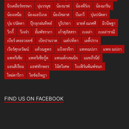
นิวเคลียร์หรรษา
นุ่นวรนุช
น้องนาฟ
น้องพีร์เจ
น้องมาริน
น้องเหนือ
น้องแอบิเกล
น้องไซลาส
บีมกวี
บุ๋มปนัดดา
บุ๋ม ปนัดดา
ปุ๊กลุกฝนทิพย์
ปูไปรยา
มายด์ ณภศศิ
มิวนิษฐา
วิกกี้
วีเจจ๋า
อั้มพัชราภา
เก้าสุภัสสรา
เบลล่า
เบลล่าราณี
เบียร์ เดอะวอยซ์
เป้ยปานวาด
เมย์ปทิดา
เลดี้ปราง
เวียร์ศุกลวัฒน์
แต้วณฐพร
แป้งอรจิรา
แพทณปภา
แพท ณปภา
แพทริเซีย
แพทริเซียกู๊ด
แพนเค้กเขมนิจ
แมทภีรนีย์
แอนสิเรียม
แอฟทักษอร
โน๊ตวิเศษ
ใบเฟิร์นพิมพ์ชนก
ใหม่ดาวิกา
ไอซ์อภิษฎา
FIND US ON FACEBOOK