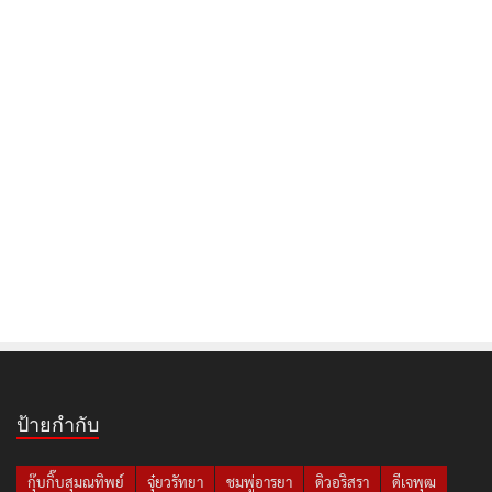
ป้ายกำกับ
กุ๊บกิ๊บสุมณทิพย์
จุ๋ยวรัทยา
ชมพู่อารยา
ดิวอริสรา
ดีเจพุฒ