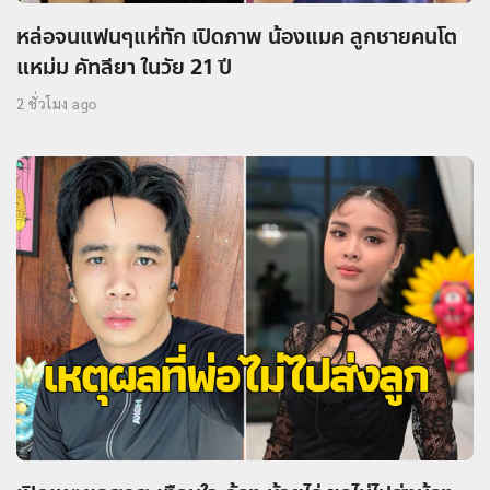
หล่อจนแฟนๆแห่ทัก เปิดภาพ น้องแมค ลูกชายคนโต
แหม่ม คัทลียา ในวัย 21 ปี
2 ชั่วโมง ago