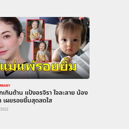
RBABY
ักเกินต้าน แป้งอรจิรา ใจละลาย น้อง
า เผยรอยยิ้มสุดสดใส
/2022