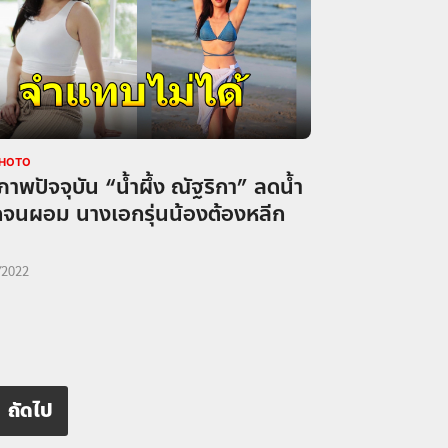
PHOTO
ภาพปัจจุบัน “น้ำผึ้ง ณัฐริกา” ลดน้ำ
กจนผอม นางเอกรุ่นน้องต้องหลีก
/2022
ถัดไป