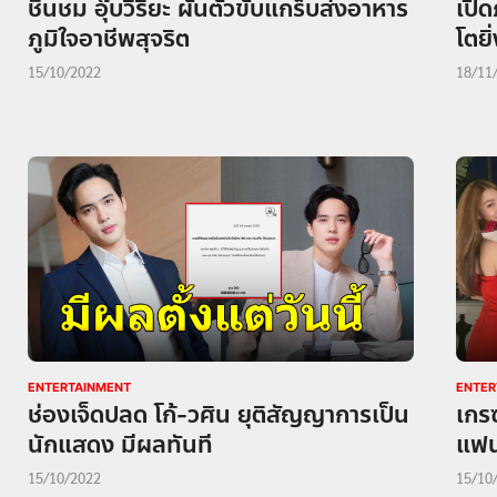
ชื่นชม อุ๊บวิริยะ ผันตัวขับแกร็บส่งอาหาร
เปิด
ภูมิใจอาชีพสุจริต
โตยิ
15/10/2022
18/11
ENTERTAINMENT
ENTER
ช่องเจ็ดปลด โก้-วศิน ยุติสัญญาการเป็น
เกรซ
นักแสดง มีผลทันที
แฟน 
15/10/2022
15/10