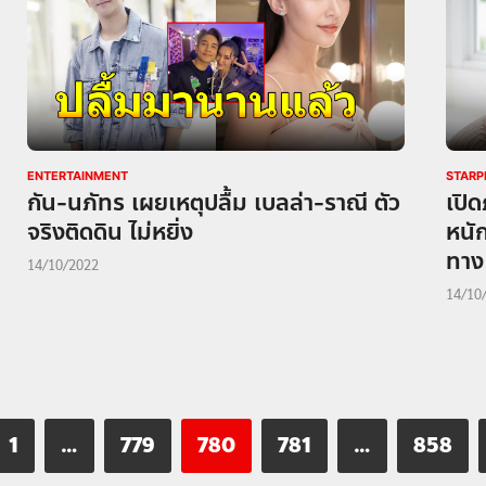
ENTERTAINMENT
STAR
กัน-นภัทร เผยเหตุปลื้ม เบลล่า-ราณี ตัว
เปิด
จริงติดดิน ไม่หยิ่ง
หนั
ทาง
14/10/2022
14/10
1
…
779
780
781
…
858