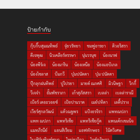
ป้ายกำกับ
กุ๊บกิ๊บสุมณทิพย์
จุ๋ยวรัทยา
ชมพู่อารยา
ดิวอริสรา
ดีเจพุฒ
นิวเคลียร์หรรษา
นุ่นวรนุช
น้องนาฟ
น้องพีร์เจ
น้องมาริน
น้องเหนือ
น้องแอบิเกล
น้องไซลาส
บีมกวี
บุ๋มปนัดดา
บุ๋ม ปนัดดา
ปุ๊กลุกฝนทิพย์
ปูไปรยา
มายด์ ณภศศิ
มิวนิษฐา
วิกกี้
วีเจจ๋า
อั้มพัชราภา
เก้าสุภัสสรา
เบลล่า
เบลล่าราณี
เบียร์ เดอะวอยซ์
เป้ยปานวาด
เมย์ปทิดา
เลดี้ปราง
เวียร์ศุกลวัฒน์
แต้วณฐพร
แป้งอรจิรา
แพทณปภา
แพท ณปภา
แพทริเซีย
แพทริเซียกู๊ด
แพนเค้กเขมนิจ
แมทภีรนีย์
แอนสิเรียม
แอฟทักษอร
โน๊ตวิเศษ
ใบเฟิร์นพิมพ์ชนก
ใหม่ดาวิกา
ไอซ์อภิษฎา