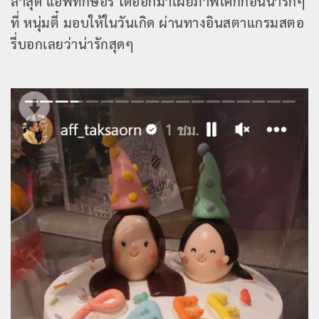
ล่าสุด แอฟทักษอร ได้ออกมาเผยภาพเค้กก้อนน่ารักๆ
ที่ หนุ่มตี๋ มอบให้ในวันเกิด ผ่านทางอินสตาแกรมสตอ
รี่บอกเลยว่าน่ารักสุดๆ