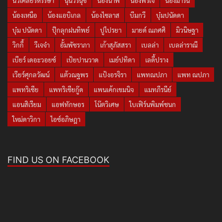
นิวเคลียร์หรรษา
นุ่นวรนุช
น้องนาฟ
น้องพีร์เจ
น้องมาริน
น้องเหนือ
น้องแอบิเกล
น้องไซลาส
บีมกวี
บุ๋มปนัดดา
บุ๋ม ปนัดดา
ปุ๊กลุกฝนทิพย์
ปูไปรยา
มายด์ ณภศศิ
มิวนิษฐา
วิกกี้
วีเจจ๋า
อั้มพัชราภา
เก้าสุภัสสรา
เบลล่า
เบลล่าราณี
เบียร์ เดอะวอยซ์
เป้ยปานวาด
เมย์ปทิดา
เลดี้ปราง
เวียร์ศุกลวัฒน์
แต้วณฐพร
แป้งอรจิรา
แพทณปภา
แพท ณปภา
แพทริเซีย
แพทริเซียกู๊ด
แพนเค้กเขมนิจ
แมทภีรนีย์
แอนสิเรียม
แอฟทักษอร
โน๊ตวิเศษ
ใบเฟิร์นพิมพ์ชนก
ใหม่ดาวิกา
ไอซ์อภิษฎา
FIND US ON FACEBOOK