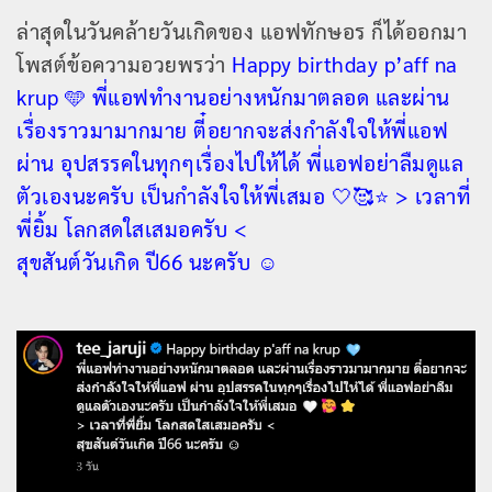
ล่าสุดในวันคล้ายวันเกิดของ แอฟทักษอร ก็ได้ออกมา
โพสต์ข้อความอวยพรว่า
Happy birthday p’aff na
krup 🩵 พี่แอฟทำงานอย่างหนักมาตลอด และผ่าน
เรื่องราวมามากมาย ตี๋อยากจะส่งกำลังใจให้พี่แอฟ
ผ่าน อุปสรรคในทุกๆเรื่องไปให้ได้ พี่แอฟอย่าลืมดูแล
ตัวเองนะครับ เป็นกำลังใจให้พี่เสมอ 🤍🥰⭐️ > เวลาที่
พี่ยิ้ม โลกสดใสเสมอครับ <
สุขสันต์วันเกิด ปี66 นะครับ ☺️