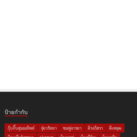
ป้ายกำกับ
กุ๊บกิ๊บสุมณทิพย์
จุ๋ยวรัทยา
ชมพู่อารยา
ดิวอริสรา
ดีเจพุฒ