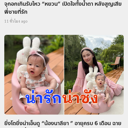
จุกอกเกินรับไหว “หยวน” เปิดใจทั้งน้ำตา หลังสูญเสีย
พี่ชายที่รัก
11 ชั่วโมง ago
ยิ่งโตยิ่งน่าเอ็นดู “น้องนาลียา ” อายุครบ 6 เดือน ฉาย