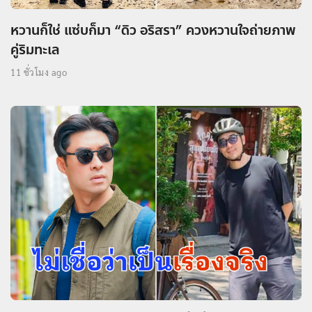
หวานก็ใช่ แซ่บก็มา “ดิว อริสรา” ควงหวานใจถ่ายภาพ
คู่ริมทะเล
11 ชั่วโมง ago