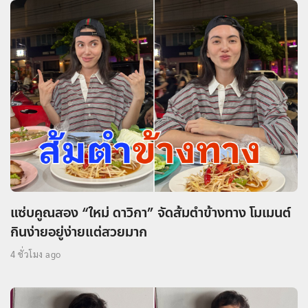
แซ่บคูณสอง “ใหม่ ดาวิกา” จัดส้มตำข้างทาง โมเมนต์
กินง่ายอยู่ง่ายแต่สวยมาก
4 ชั่วโมง ago