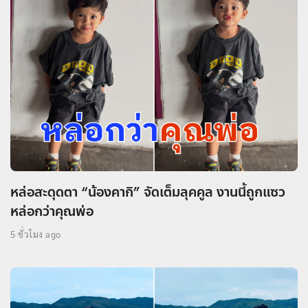
หล่อสะดุดตา “น้องคากิ” จัดเต็มลุคคูล งานนี้ถูกแซว
หล่อกว่าคุณพ่อ
5 ชั่วโมง ago