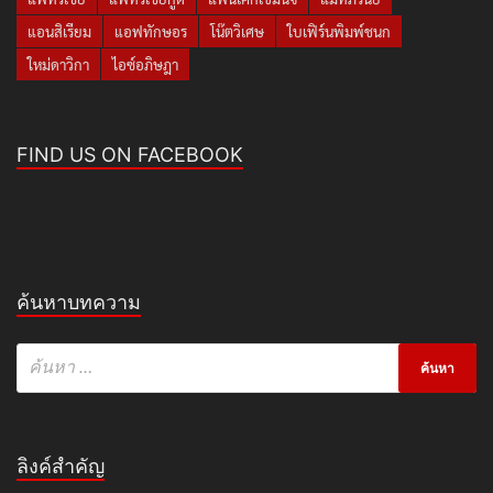
แอนสิเรียม
แอฟทักษอร
โน๊ตวิเศษ
ใบเฟิร์นพิมพ์ชนก
ใหม่ดาวิกา
ไอซ์อภิษฎา
FIND US ON FACEBOOK
ค้นหาบทความ
ลิงค์สำคัญ