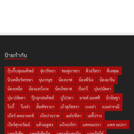
ป้ายกำกับ
กุ๊บกิ๊บสุมณทิพย์
จุ๋ยวรัทยา
ชมพู่อารยา
ดิวอริสรา
ดีเจพุฒ
นิวเคลียร์หรรษา
นุ่นวรนุช
น้องนาฟ
น้องพีร์เจ
น้องมาริน
น้องเหนือ
น้องแอบิเกล
น้องไซลาส
บีมกวี
บุ๋มปนัดดา
บุ๋ม ปนัดดา
ปุ๊กลุกฝนทิพย์
ปูไปรยา
มายด์ ณภศศิ
มิวนิษฐา
วิกกี้
วีเจจ๋า
อั้มพัชราภา
เก้าสุภัสสรา
เบลล่า
เบลล่าราณี
เบียร์ เดอะวอยซ์
เป้ยปานวาด
เมย์ปทิดา
เลดี้ปราง
เวียร์ศุกลวัฒน์
แต้วณฐพร
แป้งอรจิรา
แพทณปภา
แพท ณปภา
แพทริเซีย
แพทริเซียกู๊ด
แพนเค้กเขมนิจ
แมทภีรนีย์