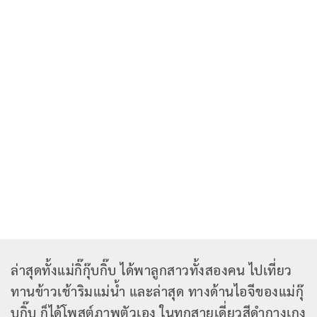
ล่าสุดทั้งแม่กิ๊กุ๊บกิ๊บ ได้พาลูกสาวทั้งสองคน ไปเที่ยว
ทานข้าวเช้าริมแม่น้ำ และล่าสุด ทางด้านไอจีของแม่กุ๊
บกิ๊บ ก็ได้โพสต์ภาพตัวเอง ในทุกสายเดี่ยวสีดำกางเกง