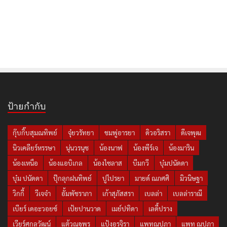
ป้ายกำกับ
กุ๊บกิ๊บสุมณทิพย์
จุ๋ยวรัทยา
ชมพู่อารยา
ดิวอริสรา
ดีเจพุฒ
นิวเคลียร์หรรษา
นุ่นวรนุช
น้องนาฟ
น้องพีร์เจ
น้องมาริน
น้องเหนือ
น้องแอบิเกล
น้องไซลาส
บีมกวี
บุ๋มปนัดดา
บุ๋ม ปนัดดา
ปุ๊กลุกฝนทิพย์
ปูไปรยา
มายด์ ณภศศิ
มิวนิษฐา
วิกกี้
วีเจจ๋า
อั้มพัชราภา
เก้าสุภัสสรา
เบลล่า
เบลล่าราณี
เบียร์ เดอะวอยซ์
เป้ยปานวาด
เมย์ปทิดา
เลดี้ปราง
เวียร์ศุกลวัฒน์
แต้วณฐพร
แป้งอรจิรา
แพทณปภา
แพท ณปภา