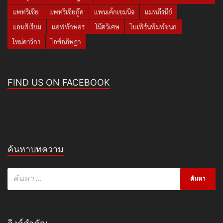
แพทริเซีย
แพทริเซียกู๊ด
แพนเค้กเขมนิจ
แมทภีรนีย์
แอนสิเรียม
แอฟทักษอร
โน๊ตวิเศษ
ใบเฟิร์นพิมพ์ชนก
ใหม่ดาวิกา
ไอซ์อภิษฎา
FIND US ON FACEBOOK
ค้นหาบทความ