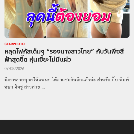
STARPHOTO
หลุดโฟกัสเต็มๆ “รองนางสาวไทย” กับวันพีซสี
ฟ้าสุดซี๊ด หุ่นเซี๊ยะไม่มีแผ่ว
07/08/2026
มีภาพสวยๆ มาให้แฟนๆ ได้ตามชมกันอีกแล้วค่ะ สำหรับ กิ๊บ พิมพ์
ชนก จิตชู สาวสวย …