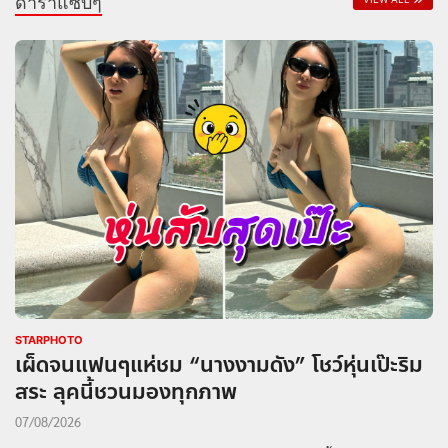
ดาราแซ่บๆ
STARPHOTO
เผ็ดจนแฟนๆแห่ชม “นางงามดัง” โชว์หุ่นเป๊ะริม
สระ ลุคนี้ชวนมองทุกภาพ
07/08/2026