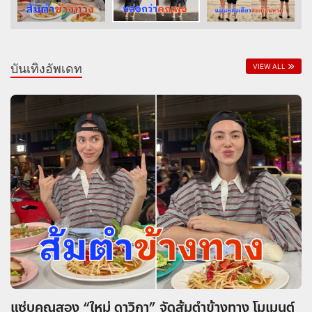
บันเทิงอัพเดท
VIEW ALL
แซ่บคูณสอง “ใหม่ ดาวิกา” จัดส้มตำข้างทาง โมเมนต์