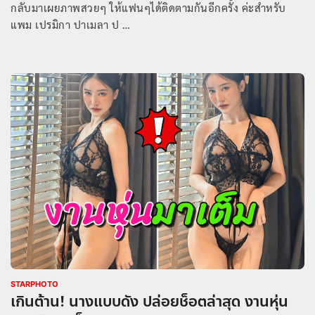
กลับมาเผยภาพสวยๆ ให้แฟนๆได้ติดตามกันอีกครั้ง ค่ะสำหรับ
แพม เปรมิกา ปาเมลา ป …
STARPHOTO
เกินต้าน! นางแบบดัง ปล่อยช็อตล่าสุด งานหุ่น