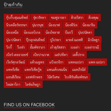
ป้ายกำกับ
กุ๊บกิ๊บสุมณทิพย์
จุ๋ยวรัทยา
ชมพู่อารยา
ดิวอริสรา
ดีเจพุฒ
นิวเคลียร์หรรษา
นุ่นวรนุช
น้องนาฟ
น้องพีร์เจ
น้องมาริน
น้องเหนือ
น้องแอบิเกล
น้องไซลาส
บีมกวี
บุ๋มปนัดดา
บุ๋ม ปนัดดา
ปุ๊กลุกฝนทิพย์
ปูไปรยา
มายด์ ณภศศิ
มิวนิษฐา
วิกกี้
วีเจจ๋า
อั้มพัชราภา
เก้าสุภัสสรา
เบลล่า
เบลล่าราณี
เบียร์ เดอะวอยซ์
เป้ยปานวาด
เมย์ปทิดา
เลดี้ปราง
เวียร์ศุกลวัฒน์
แต้วณฐพร
แป้งอรจิรา
แพทณปภา
แพท ณปภา
แพทริเซีย
แพทริเซียกู๊ด
แพนเค้กเขมนิจ
แมทภีรนีย์
แอนสิเรียม
แอฟทักษอร
โน๊ตวิเศษ
ใบเฟิร์นพิมพ์ชนก
ใหม่ดาวิกา
ไอซ์อภิษฎา
FIND US ON FACEBOOK