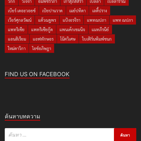
วิกกี้
วีเจจ๋า
อั้มพัชราภา
เก้าสุภัสสรา
เบลล่า
เบลล่าราณี
เบียร์ เดอะวอยซ์
เป้ยปานวาด
เมย์ปทิดา
เลดี้ปราง
เวียร์ศุกลวัฒน์
แต้วณฐพร
แป้งอรจิรา
แพทณปภา
แพท ณปภา
แพทริเซีย
แพทริเซียกู๊ด
แพนเค้กเขมนิจ
แมทภีรนีย์
แอนสิเรียม
แอฟทักษอร
โน๊ตวิเศษ
ใบเฟิร์นพิมพ์ชนก
ใหม่ดาวิกา
ไอซ์อภิษฎา
FIND US ON FACEBOOK
ค้นหาบทความ