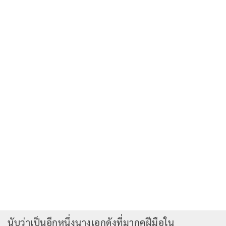
นับว่าเป็นอีกหนึ่งนางเอกดังที่มากคฝีมือใน