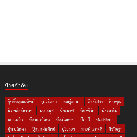
ป้ายกำกับ
กุ๊บกิ๊บสุมณทิพย์
จุ๋ยวรัทยา
ชมพู่อารยา
ดิวอริสรา
ดีเจพุฒ
นิวเคลียร์หรรษา
นุ่นวรนุช
น้องนาฟ
น้องพีร์เจ
น้องมาริน
น้องเหนือ
น้องแอบิเกล
น้องไซลาส
บีมกวี
บุ๋มปนัดดา
บุ๋ม ปนัดดา
ปุ๊กลุกฝนทิพย์
ปูไปรยา
มายด์ ณภศศิ
มิวนิษฐา