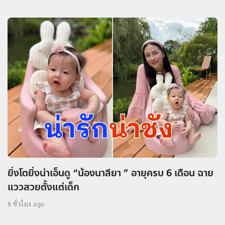
ยิ่งโตยิ่งน่าเอ็นดู “น้องนาลียา ” อายุครบ 6 เดือน ฉาย
แววสวยตั้งแต่เด็ก
6 ชั่วโมง ago