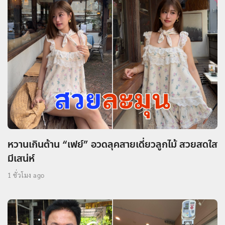
หวานเกินต้าน “เฟย์” อวดลุคสายเดี่ยวลูกไม้ สวยสดใส
มีเสน่ห์
1 ชั่วโมง ago