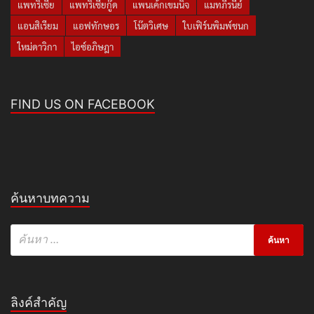
แพทริเซีย
แพทริเซียกู๊ด
แพนเค้กเขมนิจ
แมทภีรนีย์
แอนสิเรียม
แอฟทักษอร
โน๊ตวิเศษ
ใบเฟิร์นพิมพ์ชนก
ใหม่ดาวิกา
ไอซ์อภิษฎา
FIND US ON FACEBOOK
ค้นหาบทความ
ลิงค์สำคัญ