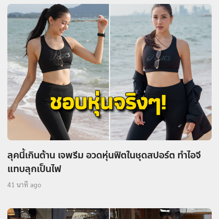
ลุคนี้เกินต้าน เจพรีม อวดหุ่นฟิตในชุดสปอร์ต ทำไอจี
แทบลุกเป็นไฟ
41 นาที ago