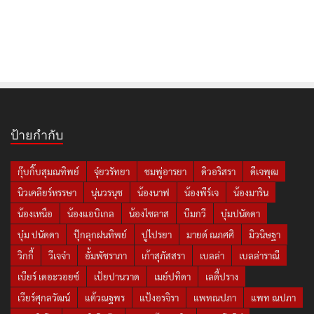
ป้ายกำกับ
กุ๊บกิ๊บสุมณทิพย์
จุ๋ยวรัทยา
ชมพู่อารยา
ดิวอริสรา
ดีเจพุฒ
นิวเคลียร์หรรษา
นุ่นวรนุช
น้องนาฟ
น้องพีร์เจ
น้องมาริน
น้องเหนือ
น้องแอบิเกล
น้องไซลาส
บีมกวี
บุ๋มปนัดดา
บุ๋ม ปนัดดา
ปุ๊กลุกฝนทิพย์
ปูไปรยา
มายด์ ณภศศิ
มิวนิษฐา
วิกกี้
วีเจจ๋า
อั้มพัชราภา
เก้าสุภัสสรา
เบลล่า
เบลล่าราณี
เบียร์ เดอะวอยซ์
เป้ยปานวาด
เมย์ปทิดา
เลดี้ปราง
เวียร์ศุกลวัฒน์
แต้วณฐพร
แป้งอรจิรา
แพทณปภา
แพท ณปภา