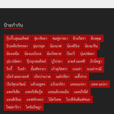
ป้ายกำกับ
กุ๊บกิ๊บสุมณทิพย์
จุ๋ยวรัทยา
ชมพู่อารยา
ดิวอริสรา
ดีเจพุฒ
นิวเคลียร์หรรษา
นุ่นวรนุช
น้องนาฟ
น้องพีร์เจ
น้องมาริน
น้องเหนือ
น้องแอบิเกล
น้องไซลาส
บีมกวี
บุ๋มปนัดดา
บุ๋ม ปนัดดา
ปุ๊กลุกฝนทิพย์
ปูไปรยา
มายด์ ณภศศิ
มิวนิษฐา
วิกกี้
วีเจจ๋า
อั้มพัชราภา
เก้าสุภัสสรา
เบลล่า
เบลล่าราณี
เบียร์ เดอะวอยซ์
เป้ยปานวาด
เมย์ปทิดา
เลดี้ปราง
เวียร์ศุกลวัฒน์
แต้วณฐพร
แป้งอรจิรา
แพทณปภา
แพท ณปภา
แพทริเซีย
แพทริเซียกู๊ด
แพนเค้กเขมนิจ
แมทภีรนีย์
แอนสิเรียม
แอฟทักษอร
โน๊ตวิเศษ
ใบเฟิร์นพิมพ์ชนก
ใหม่ดาวิกา
ไอซ์อภิษฎา