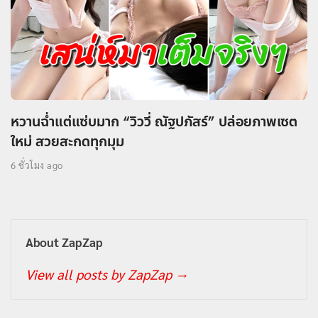
หวานฉ่ำแต่แซ่บมาก “วิววี่ ณัฐปภัสร์” ปล่อยภาพเซต
ใหม่ สวยสะกดทุกมุม
6 ชั่วโมง ago
About ZapZap
View all posts by ZapZap
→