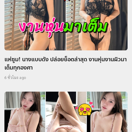
แห่ซูม! นางแบบดัง ปล่อยช็อตล่าสุด งานหุ่นงานผิวมา
เต็มทุกองศา
6 ชั่วโมง ago