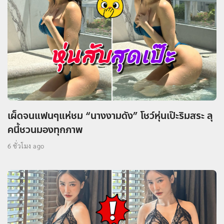
เผ็ดจนแฟนๆแห่ชม “นางงามดัง” โชว์หุ่นเป๊ะริมสระ ลุ
คนี้ชวนมองทุกภาพ
6 ชั่วโมง ago