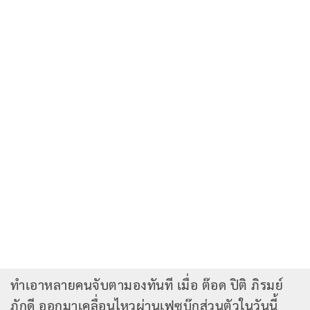
ทำเอาหลายคนจับตามองทันที เมื่อ ต๊อด ปิติ ภิรมย์
ภักดี ออกมาเคลื่อนไหวผ่านเฟซบุ๊กส่วนตัวในวันนี้