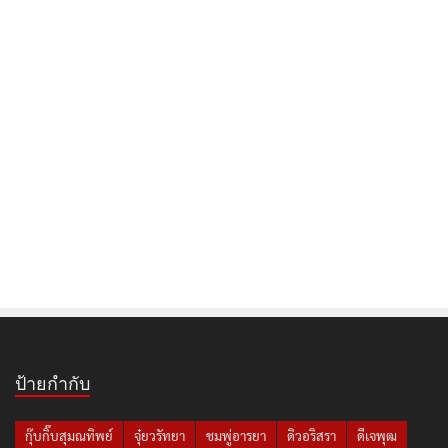
ป้ายกำกับ
กุ๊บกิ๊บสุมณทิพย์
จุ๋ยวรัทยา
ชมพู่อารยา
ดิวอริสรา
ดีเจพุฒ