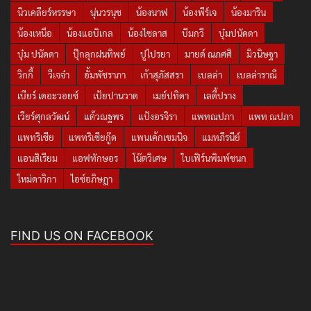
นิวเคลียร์หรรษา
นุ่นวรนุช
น้องนาฟ
น้องพีร์เจ
น้องมาริน
น้องเหนือ
น้องแอบิเกล
น้องไซลาส
บีมกวี
บุ๋มปนัดดา
บุ๋ม ปนัดดา
ปุ๊กลุกฝนทิพย์
ปูไปรยา
มายด์ ณภศศิ
มิวนิษฐา
วิกกี้
วีเจจ๋า
อั้มพัชราภา
เก้าสุภัสสรา
เบลล่า
เบลล่าราณี
เบียร์ เดอะวอยซ์
เป้ยปานวาด
เมย์ปทิดา
เลดี้ปราง
เวียร์ศุกลวัฒน์
แต้วณฐพร
แป้งอรจิรา
แพทณปภา
แพท ณปภา
แพทริเซีย
แพทริเซียกู๊ด
แพนเค้กเขมนิจ
แมทภีรนีย์
แอนสิเรียม
แอฟทักษอร
โน๊ตวิเศษ
ใบเฟิร์นพิมพ์ชนก
ใหม่ดาวิกา
ไอซ์อภิษฎา
FIND US ON FACEBOOK