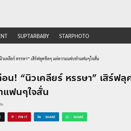
ip.com
t
ENT
SUPTARBABY
STARPHOTO
นิวเคลียร์ หรรษา” เสิร์ฟลุคชิลๆ แต่ความแซ่บทำแฟนๆใจสั่น
ือน! “นิวเคลียร์ หรรษา” เสิร์ฟลุ
ำแฟนๆใจสั่น
te
E
PIN IT
SHARE
SHARE