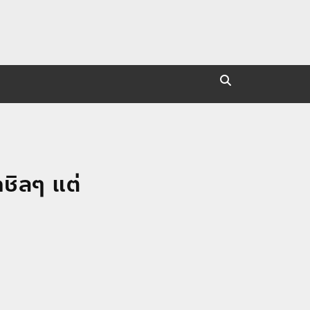
คชิลๆ แต่