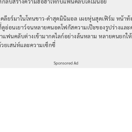
กลับสร้างความฮือฮาให้กับแฟนคลับได้ไม่น้อย
ิวเคลียร์มาในโทนขาว-ดำสุดมินิมอล เผยหุ่นสุดเฟิร์ม หน้
่ดูอ่อนเยาว์จนหลายคนอดโฟกัสความเป๊ะของรูปร่างและ
ดาแฟนคลับต่างเข้ามากดไลก์อย่างล้นหลาม หลายคนยกให้เป็
ด้วยเสน่ห์และความเซ็กซี่
Sponsored Ad