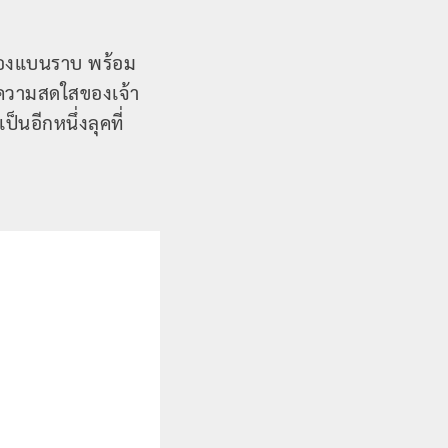
าท้องแบนราบ พร้อม
ความสดใสของเจ้า
นอีกหนึ่งลุคที่