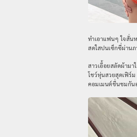
ทำเอาแฟนๆ ใจสั่นห
สดใสปนเซ็กซี่ผ่านภ
สาวเอื้อยสลัดผ้ามา
โชว์หุ่นสวยสุดเฟิ
คอมเมนต์ชื่นชมกัน