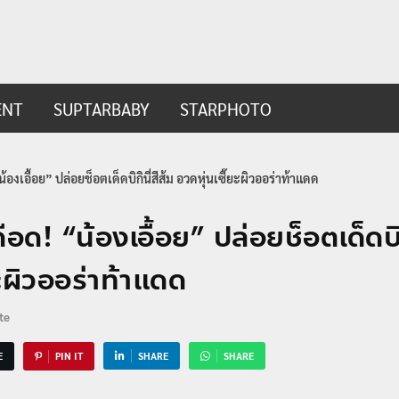
ip.com
t
ENT
SUPTARBABY
STARPHOTO
องเอื้อย” ปล่อยช็อตเด็ดบิกินี่สีส้ม อวดหุ่นเซี๊ยะผิวออร่าท้าแดด
อด! “น้องเอื้อย” ปล่อยช็อตเด็ดบิก
ยะผิวออร่าท้าแดด
te
E
PIN IT
SHARE
SHARE