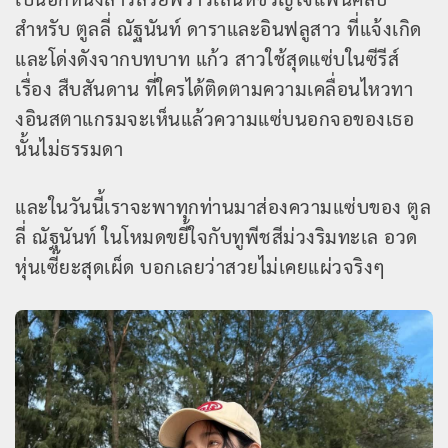
สำหรับ ตูลลี่ ณัฐนันท์ ดาราและอินฟลูสาว ที่แจ้งเกิด
และโด่งดังจากบทบาท แก้ว สาวใช้สุดแซ่บในซีรีส์
เรื่อง สืบสันดาน ที่ใครได้ติดตามความเคลื่อนไหวทา
งอินสตาแกรมจะเห็นแล้วความแซ่บนอกจอของเธอ
นั้นไม่ธรรมดา
และในวันนี้เราจะพาทุกท่านมาส่องความแซ่บของ ตูล
ลี่ ณัฐนันท์ ในโหมดขยี้ใจกับทูพีชสีม่วงริมทะเล อวด
หุ่นเซี๊ยะสุดเผ็ด บอกเลยว่าสวยไม่เคยแผ่วจริงๆ