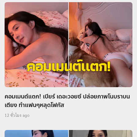
ทำทะเลร้อนฉ่า “ดาราสาว” อวดหุ่นสวยเฟิร์ม แฟนๆ
คอมเมนต์สนั่น
19 นาที ago
คอมเมนต์แตก! เบียร์ เดอะวอยซ์ ปล่อยภาพโนบราบน