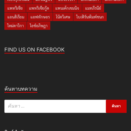
บุ๋ม ปนัดดา
ปุ๊กลุกฝนทิพย์
ปูไปรยา
มายด์ ณภศศิ
มิวนิษฐา
วิกกี้
วีเจจ๋า
อั้มพัชราภา
เก้าสุภัสสรา
เบลล่า
เบลล่าราณี
เบียร์ เดอะวอยซ์
เป้ยปานวาด
เมย์ปทิดา
เลดี้ปราง
เวียร์ศุกลวัฒน์
แต้วณฐพร
แป้งอรจิรา
แพทณปภา
แพท ณปภา
แพทริเซีย
แพทริเซียกู๊ด
แพนเค้กเขมนิจ
แมทภีรนีย์
แอนสิเรียม
แอฟทักษอร
โน๊ตวิเศษ
ใบเฟิร์นพิมพ์ชนก
ใหม่ดาวิกา
ไอซ์อภิษฎา
FIND US ON FACEBOOK
ค้นหาบทความ