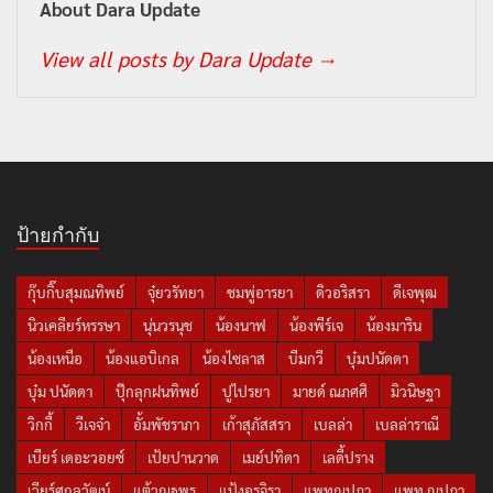
23 ชั่วโมง ago
About Dara Update
View all posts by Dara Update
→
ป้ายกำกับ
กุ๊บกิ๊บสุมณทิพย์
จุ๋ยวรัทยา
ชมพู่อารยา
ดิวอริสรา
ดีเจพุฒ
นิวเคลียร์หรรษา
นุ่นวรนุช
น้องนาฟ
น้องพีร์เจ
น้องมาริน
น้องเหนือ
น้องแอบิเกล
น้องไซลาส
บีมกวี
บุ๋มปนัดดา