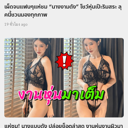
เผ็ดจนแฟนๆแห่ชม “นางงามดัง” โชว์หุ่นเป๊ะริมสระ ลุ
คนี้ชวนมองทุกภาพ
19 ชั่วโมง ago
แห่ซูม! นางแบบดัง ปล่อยช็อตล่าสุด งานหุ่นงานผิวมา