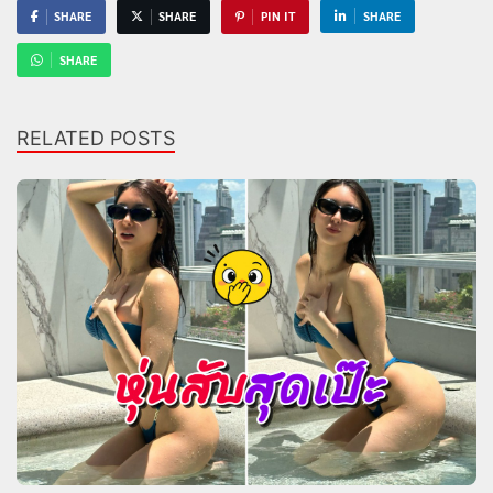
SHARE
SHARE
PIN IT
SHARE
SHARE
RELATED POSTS