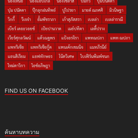
น้องเหนือ
น้องแอบิเกล
น้องไซลาส
บีมกวี
บุ๋มปนัดดา
บุ๋ม ปนัดดา
ปุ๊กลุกฝนทิพย์
ปูไปรยา
มายด์ ณภศศิ
มิวนิษฐา
วิกกี้
วีเจจ๋า
อั้มพัชราภา
เก้าสุภัสสรา
เบลล่า
เบลล่าราณี
เบียร์ เดอะวอยซ์
เป้ยปานวาด
เมย์ปทิดา
เลดี้ปราง
เวียร์ศุกลวัฒน์
แต้วณฐพร
แป้งอรจิรา
แพทณปภา
แพท ณปภา
แพทริเซีย
แพทริเซียกู๊ด
แพนเค้กเขมนิจ
แมทภีรนีย์
แอนสิเรียม
แอฟทักษอร
โน๊ตวิเศษ
ใบเฟิร์นพิมพ์ชนก
ใหม่ดาวิกา
ไอซ์อภิษฎา
FIND US ON FACEBOOK
ค้นหาบทความ