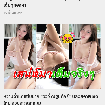
เต็มทุกองศา
19 ชั่วโมง ago
หวานฉ่ำแต่แซ่บมาก “วิววี่ ณัฐปภัสร์” ปล่อยภาพเซต
ใหม่ สวยสะกดทุกมุม