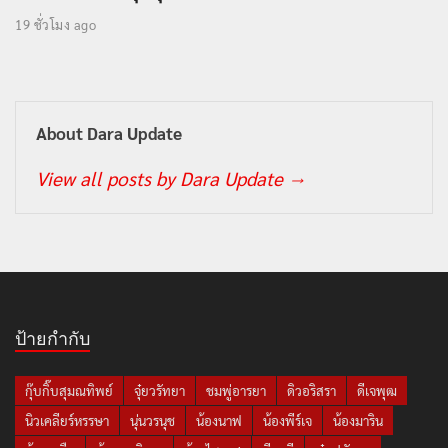
19 ชั่วโมง ago
About Dara Update
View all posts by Dara Update
→
ป้ายกำกับ
กุ๊บกิ๊บสุมณทิพย์
จุ๋ยวรัทยา
ชมพู่อารยา
ดิวอริสรา
ดีเจพุฒ
นิวเคลียร์หรรษา
นุ่นวรนุช
น้องนาฟ
น้องพีร์เจ
น้องมาริน