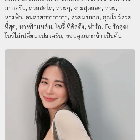
มากครับ, สวยสดใส, สวยๆ, งามสุดยอด, สวย,
นางฟ้า, คนสวยขาาาาาาา, สวยมากกก, คุณโบว์สวย
ที่สุด, นางฟ้ามนต์น. โบวี๋ ที่คิดถึง, น่ารัก, Fc รักคุณ
โบว์ไม่เปลี่ยนแปลงครับ, ขอบคุณมากจ้า เป็นต้น