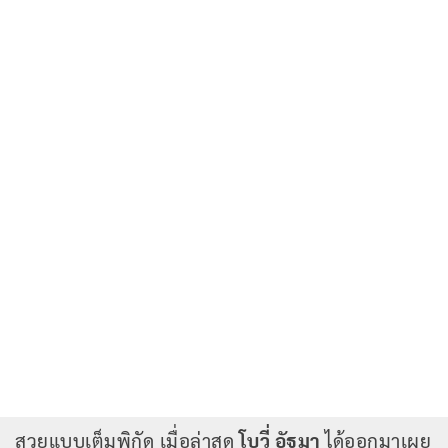
สวยแบบเต็มพิกัด เมื่อล่าสุด
โบวี่ อัฐมา
ได้ออกมาเผย