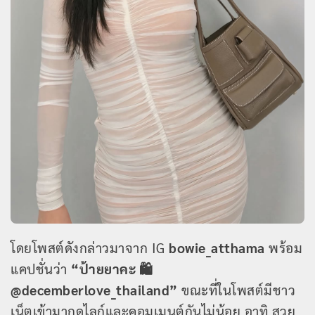
โดยโพสต์ดังกล่าวมาจาก IG
bowie_atthama
พร้อม
แคปชั่นว่า
“ป้ายยาคะ 🛍
@decemberlove_thailand”
ขณะที่ในโพสต์มีชาว
เน็ตเข้ามากดไลก์และคอมเมนต์กันไม่น้อย อาทิ สวย