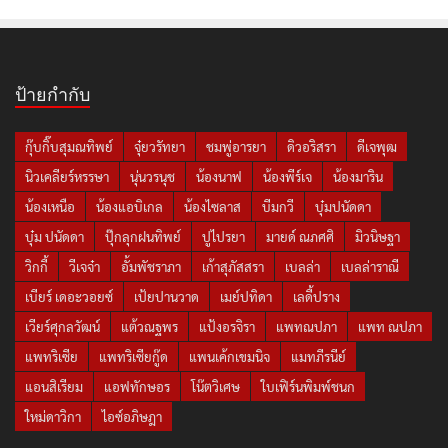
ป้ายกำกับ
กุ๊บกิ๊บสุมณทิพย์
จุ๋ยวรัทยา
ชมพู่อารยา
ดิวอริสรา
ดีเจพุฒ
นิวเคลียร์หรรษา
นุ่นวรนุช
น้องนาฟ
น้องพีร์เจ
น้องมาริน
น้องเหนือ
น้องแอบิเกล
น้องไซลาส
บีมกวี
บุ๋มปนัดดา
บุ๋ม ปนัดดา
ปุ๊กลุกฝนทิพย์
ปูไปรยา
มายด์ ณภศศิ
มิวนิษฐา
วิกกี้
วีเจจ๋า
อั้มพัชราภา
เก้าสุภัสสรา
เบลล่า
เบลล่าราณี
เบียร์ เดอะวอยซ์
เป้ยปานวาด
เมย์ปทิดา
เลดี้ปราง
เวียร์ศุกลวัฒน์
แต้วณฐพร
แป้งอรจิรา
แพทณปภา
แพท ณปภา
แพทริเซีย
แพทริเซียกู๊ด
แพนเค้กเขมนิจ
แมทภีรนีย์
แอนสิเรียม
แอฟทักษอร
โน๊ตวิเศษ
ใบเฟิร์นพิมพ์ชนก
ใหม่ดาวิกา
ไอซ์อภิษฎา