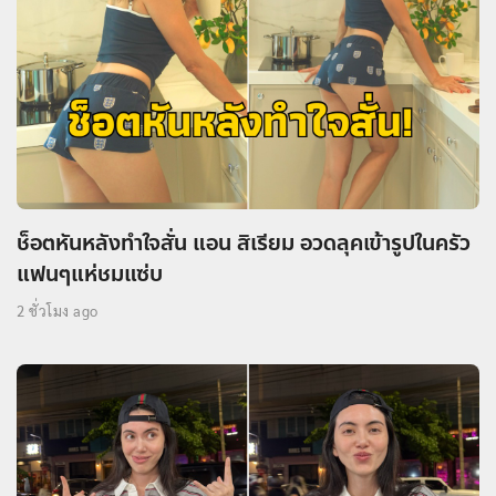
ช็อตหันหลังทำใจสั่น แอน สิเรียม อวดลุคเข้ารูปในครัว
แฟนๆแห่ชมแซ่บ
2 ชั่วโมง ago