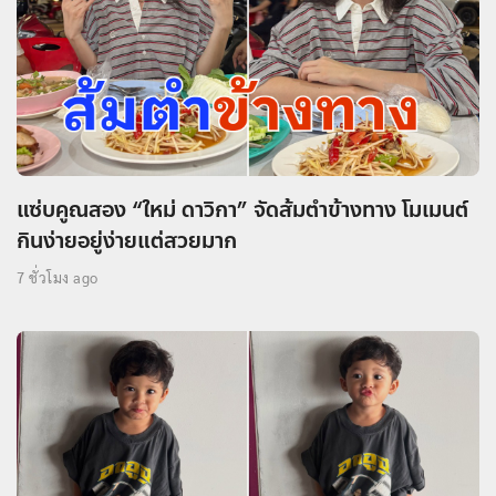
แซ่บคูณสอง “ใหม่ ดาวิกา” จัดส้มตำข้างทาง โมเมนต์
กินง่ายอยู่ง่ายแต่สวยมาก
7 ชั่วโมง ago