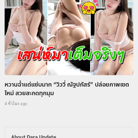
หวานฉ่ำแต่แซ่บมาก “วิววี่ ณัฐปภัสร์” ปล่อยภาพเซต
ใหม่ สวยสะกดทุกมุม
4 ชั่วโมง ago
About Dara Update