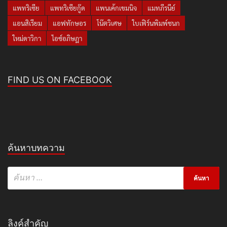
แพทริเซีย
แพทริเซียกู๊ด
แพนเค้กเขมนิจ
แมทภีรนีย์
แอนสิเรียม
แอฟทักษอร
โน๊ตวิเศษ
ใบเฟิร์นพิมพ์ชนก
ใหม่ดาวิกา
ไอซ์อภิษฎา
FIND US ON FACEBOOK
ค้นหาบทความ
ลิงค์สำคัญ