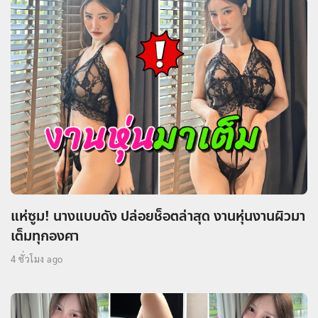
แห่ซูม! นางแบบดัง ปล่อยช็อตล่าสุด งานหุ่นงานผิวมา
เต็มทุกองศา
4 ชั่วโมง ago