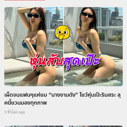
เผ็ดจนแฟนๆแห่ชม “นางงามดัง” โชว์หุ่นเป๊ะริมสระ ลุ
คนี้ชวนมองทุกภาพ
3 ชั่วโมง ago