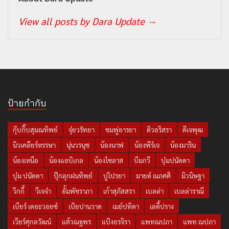
View all posts by Dara Update
→
ป้ายกำกับ
กุ๊บกิ๊บสุมณทิพย์
จุ๋ยวรัทยา
ชมพู่อารยา
ดิวอริสรา
ดีเจพุฒ
นิวเคลียร์หรรษา
นุ่นวรนุช
น้องนาฟ
น้องพีร์เจ
น้องมาริน
น้องเหนือ
น้องแอบิเกล
น้องไซลาส
บีมกวี
บุ๋มปนัดดา
บุ๋ม ปนัดดา
ปุ๊กลุกฝนทิพย์
ปูไปรยา
มายด์ ณภศศิ
มิวนิษฐา
วิกกี้
วีเจจ๋า
อั้มพัชราภา
เก้าสุภัสสรา
เบลล่า
เบลล่าราณี
เบียร์ เดอะวอยซ์
เป้ยปานวาด
เมย์ปทิดา
เลดี้ปราง
เวียร์ศุกลวัฒน์
แต้วณฐพร
แป้งอรจิรา
แพทณปภา
แพท ณปภา