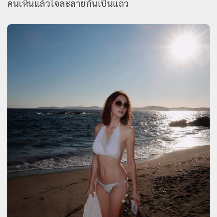
คนเห็นแล้วใจละลายกันเป็นแถว