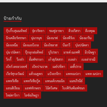
ป้ายกำกับ
กุ๊บกิ๊บสุมณทิพย์
จุ๋ยวรัทยา
ชมพู่อารยา
ดิวอริสรา
ดีเจพุฒ
นิวเคลียร์หรรษา
นุ่นวรนุช
น้องนาฟ
น้องพีร์เจ
น้องมาริน
น้องเหนือ
น้องแอบิเกล
น้องไซลาส
บีมกวี
บุ๋มปนัดดา
บุ๋ม ปนัดดา
ปุ๊กลุกฝนทิพย์
ปูไปรยา
มายด์ ณภศศิ
มิวนิษฐา
วิกกี้
วีเจจ๋า
อั้มพัชราภา
เก้าสุภัสสรา
เบลล่า
เบลล่าราณี
เบียร์ เดอะวอยซ์
เป้ยปานวาด
เมย์ปทิดา
เลดี้ปราง
เวียร์ศุกลวัฒน์
แต้วณฐพร
แป้งอรจิรา
แพทณปภา
แพท ณปภา
แพทริเซีย
แพทริเซียกู๊ด
แพนเค้กเขมนิจ
แมทภีรนีย์
แอนสิเรียม
แอฟทักษอร
โน๊ตวิเศษ
ใบเฟิร์นพิมพ์ชนก
ใหม่ดาวิกา
ไอซ์อภิษฎา