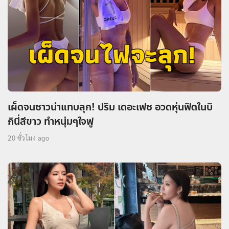
เผ็ดจนซาวน่าแทบลุก! ปริม เดอะเฟซ อวดหุ่นฟิตในบิ
กินี่สีขาว ทำหนุ่มๆใจฟู
20 ชั่วโมง ago