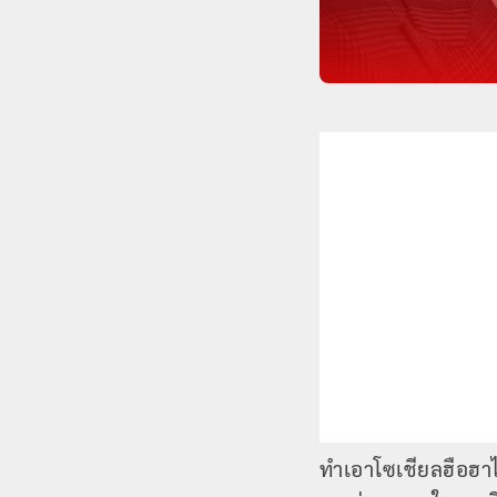
ทำเอาโซเชียลฮือฮาไ