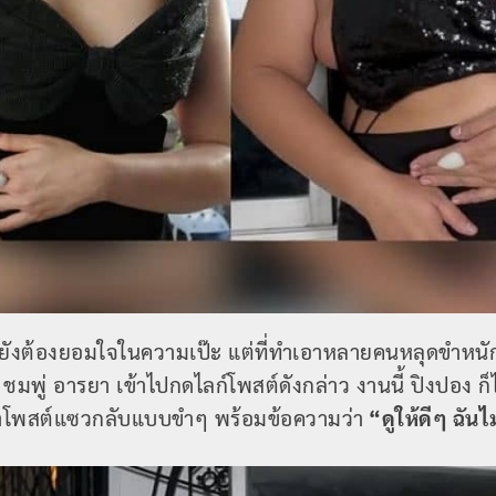
ังต้องยอมใจในความเป๊ะ แต่ที่ทำเอาหลายคนหลุดขำหนักม
 ชมพู่ อารยา เข้าไปกดไลก์โพสต์ดังกล่าว งานนี้ ปิงปอง ก็
าโพสต์แซวกลับแบบขำๆ พร้อมข้อความว่า
“ดูให้ดีๆ ฉันไ