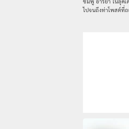
ชมพู่ อารยา ในลุคเ
ไปจนถึงท่าโพสต์ท