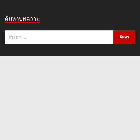
ค้นหาบทความ
ลิงค์สำคัญ
Terms & Conditions
Privacy Policy
Contact Us
Copyright © 2026
KaaZip.com
.