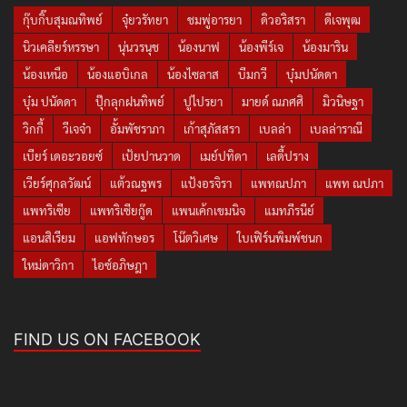
กุ๊บกิ๊บสุมณทิพย์
จุ๋ยวรัทยา
ชมพู่อารยา
ดิวอริสรา
ดีเจพุฒ
นิวเคลียร์หรรษา
นุ่นวรนุช
น้องนาฟ
น้องพีร์เจ
น้องมาริน
น้องเหนือ
น้องแอบิเกล
น้องไซลาส
บีมกวี
บุ๋มปนัดดา
บุ๋ม ปนัดดา
ปุ๊กลุกฝนทิพย์
ปูไปรยา
มายด์ ณภศศิ
มิวนิษฐา
วิกกี้
วีเจจ๋า
อั้มพัชราภา
เก้าสุภัสสรา
เบลล่า
เบลล่าราณี
เบียร์ เดอะวอยซ์
เป้ยปานวาด
เมย์ปทิดา
เลดี้ปราง
เวียร์ศุกลวัฒน์
แต้วณฐพร
แป้งอรจิรา
แพทณปภา
แพท ณปภา
แพทริเซีย
แพทริเซียกู๊ด
แพนเค้กเขมนิจ
แมทภีรนีย์
แอนสิเรียม
แอฟทักษอร
โน๊ตวิเศษ
ใบเฟิร์นพิมพ์ชนก
ใหม่ดาวิกา
ไอซ์อภิษฎา
FIND US ON FACEBOOK