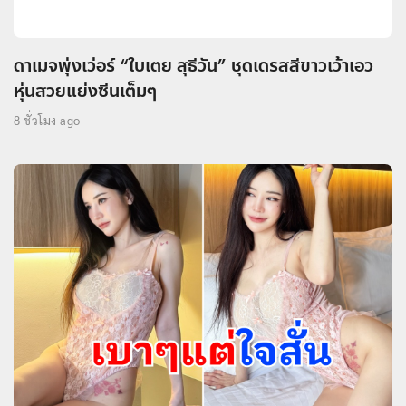
ดาเมจพุ่งเว่อร์ “ใบเตย สุธีวัน” ชุดเดรสสีขาวเว้าเอว
หุ่นสวยแย่งซีนเต็มๆ
8 ชั่วโมง ago