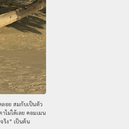
ดลอย สมกับเป็นตัว
ตาไม่ได้เลย คอมเมน
ริง” เป็นต้น