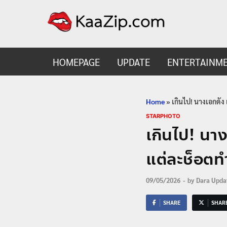
KaaZ
Entertainmen
HOMEPAGE
UPDATE
ENTERTAINM
Home
»
เกินไป! นางเอกดัง
STARPHOTO
เกินไป! นาง
แต่ละช็อตทำ
09/05/2026
-
by
Dara Upda
SHARE
SHAR