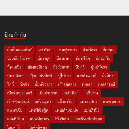
ป้ายกำกับ
กุ๊บกิ๊บสุมณทิพย์
จุ๋ยวรัทยา
ชมพู่อารยา
ดิวอริสรา
ดีเจพุฒ
นิวเคลียร์หรรษา
นุ่นวรนุช
น้องนาฟ
น้องพีร์เจ
น้องมาริน
น้องเหนือ
น้องแอบิเกล
น้องไซลาส
บีมกวี
บุ๋มปนัดดา
บุ๋ม ปนัดดา
ปุ๊กลุกฝนทิพย์
ปูไปรยา
มายด์ ณภศศิ
มิวนิษฐา
วิกกี้
วีเจจ๋า
อั้มพัชราภา
เก้าสุภัสสรา
เบลล่า
เบลล่าราณี
เบียร์ เดอะวอยซ์
เป้ยปานวาด
เมย์ปทิดา
เลดี้ปราง
เวียร์ศุกลวัฒน์
แต้วณฐพร
แป้งอรจิรา
แพทณปภา
แพท ณปภา
แพทริเซีย
แพทริเซียกู๊ด
แพนเค้กเขมนิจ
แมทภีรนีย์
แอนสิเรียม
แอฟทักษอร
โน๊ตวิเศษ
ใบเฟิร์นพิมพ์ชนก
ใหม่ดาวิกา
ไอซ์อภิษฎา