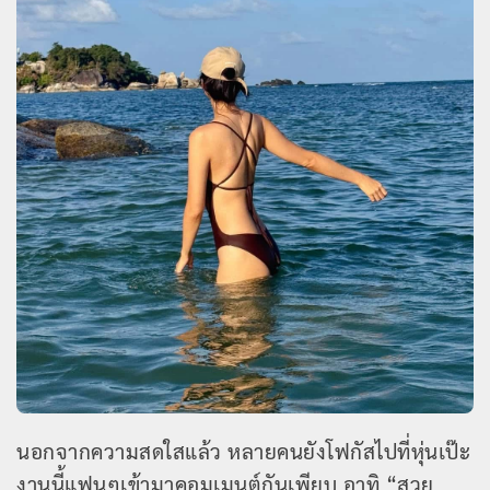
นอกจากความสดใสแล้ว หลายคนยังโฟกัสไปที่หุ่นเป๊ะ
งานนี้แฟนๆเข้ามาคอมเมนต์กันเพียบ อาทิ “สวย