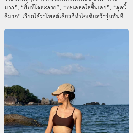
มาก”, “ยิ้มทีใจละลาย”, “ทะเลสดใสขึ้นเลย”, “ลุคนี้
ดีมาก” เรียกได้ว่าโพสต์เดียวก็ทำโซเชียลว้าวุ่นทันที