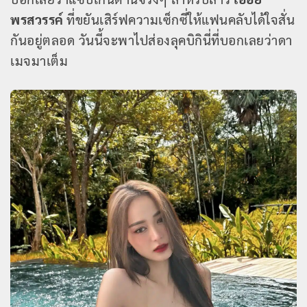
พรสวรรค์
ที่ขยันเสิร์ฟความเซ็กซี่ให้แฟนคลับได้ใจสั่น
กันอยู่ตลอด วันนี้จะพาไปส่องลุคบิกินี่ที่บอกเลยว่าดา
เมจมาเต็ม