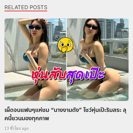
RELATED POSTS
เผ็ดจนแฟนๆแห่ชม “นางงามดัง” โชว์หุ่นเป๊ะริมสระ ลุ
คนี้ชวนมองทุกภาพ
13 ชั่วโมง ago