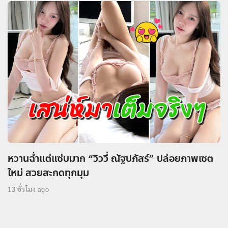
หวานฉ่ำแต่แซ่บมาก “วิววี่ ณัฐปภัสร์” ปล่อยภาพเซต
ใหม่ สวยสะกดทุกมุม
13 ชั่วโมง ago