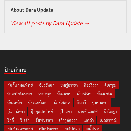
About Dara Update
View all posts by Dara Update
→
ป้ายกำกับ
กุ๊บกิ๊บสุมณทิพย์
จุ๋ยวรัทยา
ชมพู่อารยา
ดิวอริสรา
ดีเจพุฒ
นิวเคลียร์หรรษา
นุ่นวรนุช
น้องนาฟ
น้องพีร์เจ
น้องมาริน
น้องเหนือ
น้องแอบิเกล
น้องไซลาส
บีมกวี
บุ๋มปนัดดา
บุ๋ม ปนัดดา
ปุ๊กลุกฝนทิพย์
ปูไปรยา
มายด์ ณภศศิ
มิวนิษฐา
วิกกี้
วีเจจ๋า
อั้มพัชราภา
เก้าสุภัสสรา
เบลล่า
เบลล่าราณี
เบียร์ เดอะวอยซ์
เป้ยปานวาด
เมย์ปทิดา
เลดี้ปราง