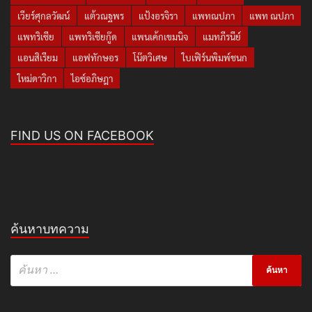
เวียร์ศุกลวัฒน์
แต้วณฐพร
แป้งอรจิรา
แพทณปภา
แพท ณปภา
แพทริเซีย
แพทริเซียกู๊ด
แพนเค้กเขมนิจ
แมทภีรนีย์
แอนสิเรียม
แอฟทักษอร
โน๊ตวิเศษ
ใบเฟิร์นพิมพ์ชนก
ใหม่ดาวิกา
ไอซ์อภิษฎา
FIND US ON FACEBOOK
ค้นหาบทความ