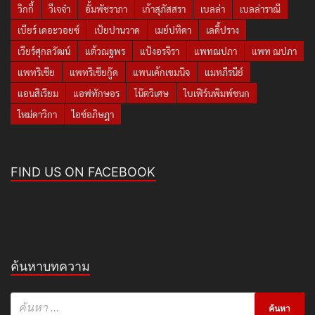
วิกกี้
วีเจจ๋า
อั้มพัชราภา
เก้าสุภัสสรา
เบลล่า
เบลล่าราณี
เบียร์ เดอะวอยซ์
เป้ยปานวาด
เมย์ปทิดา
เลดี้ปราง
เวียร์ศุกลวัฒน์
แต้วณฐพร
แป้งอรจิรา
แพทณปภา
แพท ณปภา
แพทริเซีย
แพทริเซียกู๊ด
แพนเค้กเขมนิจ
แมทภีรนีย์
แอนสิเรียม
แอฟทักษอร
โน๊ตวิเศษ
ใบเฟิร์นพิมพ์ชนก
ใหม่ดาวิกา
ไอซ์อภิษฎา
FIND US ON FACEBOOK
ค้นหาบทความ