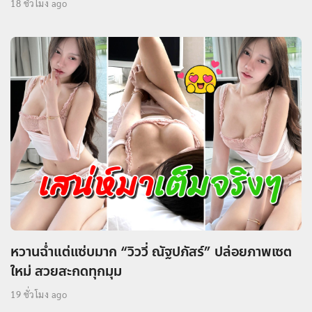
18 ชั่วโมง ago
หวานฉ่ำแต่แซ่บมาก “วิววี่ ณัฐปภัสร์” ปล่อยภาพเซต
ใหม่ สวยสะกดทุกมุม
19 ชั่วโมง ago