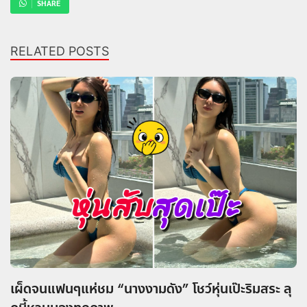
SHARE
RELATED POSTS
เผ็ดจนแฟนๆแห่ชม “นางงามดัง” โชว์หุ่นเป๊ะริมสระ ลุ