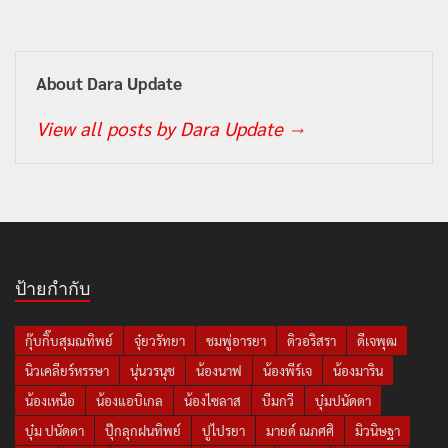
About Dara Update
View all posts by Dara Update
→
ป้ายกำกับ
กุ๊บกิ๊บสุมณทิพย์
จุ๋ยวรัทยา
ชมพู่อารยา
ดิวอริสรา
ดีเจพุฒ
นิวเคลียร์หรรษา
นุ่นวรนุช
น้องนาฟ
น้องพีร์เจ
น้องมาริน
น้องเหนือ
น้องแอบิเกล
น้องไซลาส
บีมกวี
บุ๋มปนัดดา
บุ๋ม ปนัดดา
ปุ๊กลุกฝนทิพย์
ปูไปรยา
มายด์ ณภศศิ
มิวนิษฐา