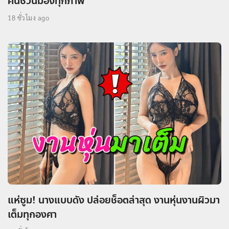
คนี้ชวนมองทุกภาพ
18 ชั่วโมง ago
แห่ซูม! นางแบบดัง ปล่อยช็อตล่าสุด งานหุ่นงานผิวมา
เต็มทุกองศา