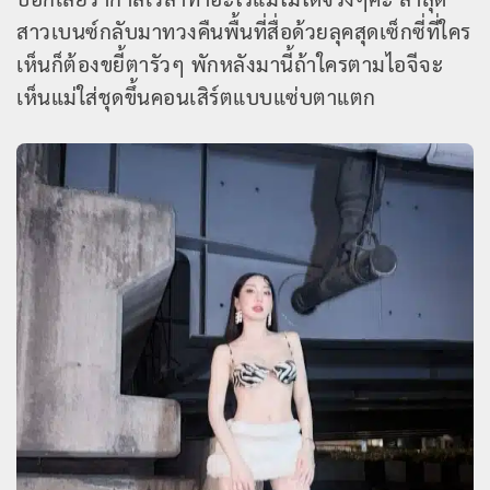
สาวเบนซ์กลับมาทวงคืนพื้นที่สื่อด้วยลุคสุดเซ็กซี่ที่ใคร
เห็นก็ต้องขยี้ตารัวๆ พักหลังมานี้ถ้าใครตามไอจีจะ
เห็นแม่ใส่ชุดขึ้นคอนเสิร์ตแบบแซ่บตาแตก