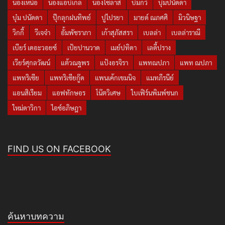
น้องเหนือ
น้องแอบิเกล
น้องไซลาส
บีมกวี
บุ๋มปนัดดา
บุ๋ม ปนัดดา
ปุ๊กลุกฝนทิพย์
ปูไปรยา
มายด์ ณภศศิ
มิวนิษฐา
วิกกี้
วีเจจ๋า
อั้มพัชราภา
เก้าสุภัสสรา
เบลล่า
เบลล่าราณี
เบียร์ เดอะวอยซ์
เป้ยปานวาด
เมย์ปทิดา
เลดี้ปราง
เวียร์ศุกลวัฒน์
แต้วณฐพร
แป้งอรจิรา
แพทณปภา
แพท ณปภา
แพทริเซีย
แพทริเซียกู๊ด
แพนเค้กเขมนิจ
แมทภีรนีย์
แอนสิเรียม
แอฟทักษอร
โน๊ตวิเศษ
ใบเฟิร์นพิมพ์ชนก
ใหม่ดาวิกา
ไอซ์อภิษฎา
FIND US ON FACEBOOK
ค้นหาบทความ