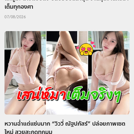
เต็มทุกองศา
07/08/2026
หวานฉ่ำแต่แซ่บมาก “วิววี่ ณัฐปภัสร์” ปล่อยภาพเซต
ใหม่ สวยสะกดทุกมุม