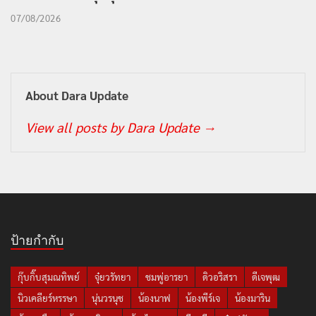
07/08/2026
About Dara Update
View all posts by Dara Update
→
ป้ายกำกับ
กุ๊บกิ๊บสุมณทิพย์
จุ๋ยวรัทยา
ชมพู่อารยา
ดิวอริสรา
ดีเจพุฒ
นิวเคลียร์หรรษา
นุ่นวรนุช
น้องนาฟ
น้องพีร์เจ
น้องมาริน