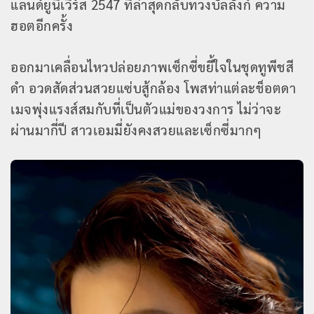
แลนด์ยูนิเวิร์ส 2547 ที่ล่าสุดกลับทวงบัลลังก์ ความ
ฮอตอีกครั้ง
ออกมาเคลื่อนไหวปล่อยภาพเซ็กซี่ขยี้ใจในชุดทูพีชสี
ดำ อวดสัดส่วนสวยแซ่บสู้กล้อง โพสท่าแต่ละช็อตดา
เมจพุ่งแรงส์สมกับที่เป็นตัวแม่ของวงการ ไม่ว่าจะ
ผ่านมากี่ปี สาวเอมมี่ยังคงสวยและเซ็กซี่มากๆ