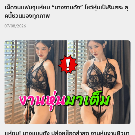
เผ็ดจนแฟนๆแห่ชม “นางงามดัง” โชว์หุ่นเป๊ะริมสระ ลุ
คนี้ชวนมองทุกภาพ
07/08/2026
แห่ซูม! นางแบบดัง ปล่อยช็อตล่าสุด งานหุ่นงานผิวมา