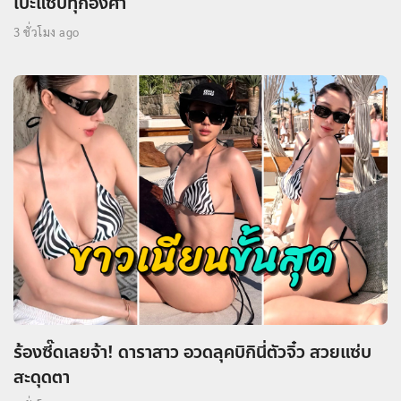
เป๊ะแซ่บทุกองศา
3 ชั่วโมง ago
ร้องซี๊ดเลยจ้า! ดาราสาว อวดลุคบิกินี่ตัวจิ๋ว สวยแซ่บ
สะดุดตา