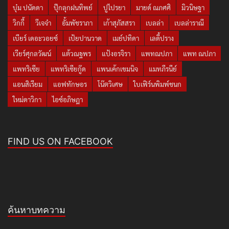
บุ๋ม ปนัดดา
ปุ๊กลุกฝนทิพย์
ปูไปรยา
มายด์ ณภศศิ
มิวนิษฐา
วิกกี้
วีเจจ๋า
อั้มพัชราภา
เก้าสุภัสสรา
เบลล่า
เบลล่าราณี
เบียร์ เดอะวอยซ์
เป้ยปานวาด
เมย์ปทิดา
เลดี้ปราง
เวียร์ศุกลวัฒน์
แต้วณฐพร
แป้งอรจิรา
แพทณปภา
แพท ณปภา
แพทริเซีย
แพทริเซียกู๊ด
แพนเค้กเขมนิจ
แมทภีรนีย์
แอนสิเรียม
แอฟทักษอร
โน๊ตวิเศษ
ใบเฟิร์นพิมพ์ชนก
ใหม่ดาวิกา
ไอซ์อภิษฎา
FIND US ON FACEBOOK
ค้นหาบทความ