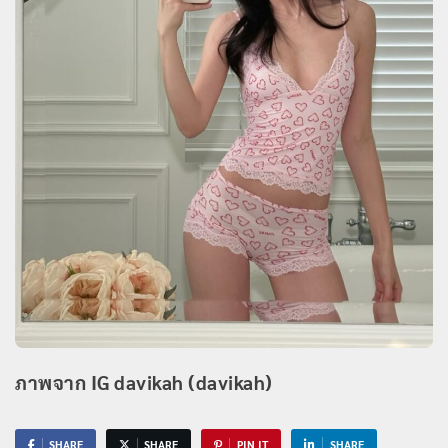
ภาพจาก IG davikah (davikah)
SHARE
SHARE
PIN IT
SHARE