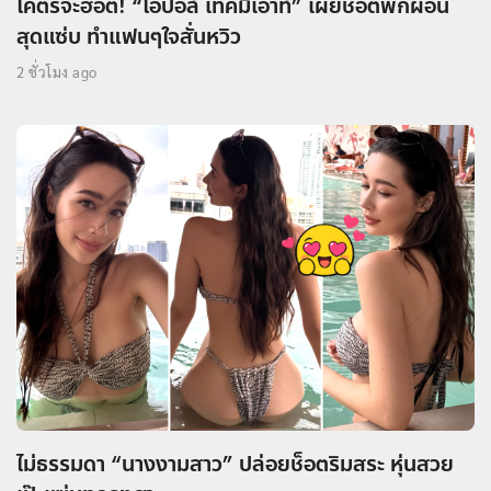
โคตรจะฮอต! “โอปอล์ เทคมีเอาท์” เผยช็อตพักผ่อน
สุดแซ่บ ทำแฟนๆใจสั่นหวิว
2 ชั่วโมง ago
ไม่ธรรมดา “นางงามสาว” ปล่อยช็อตริมสระ หุ่นสวย