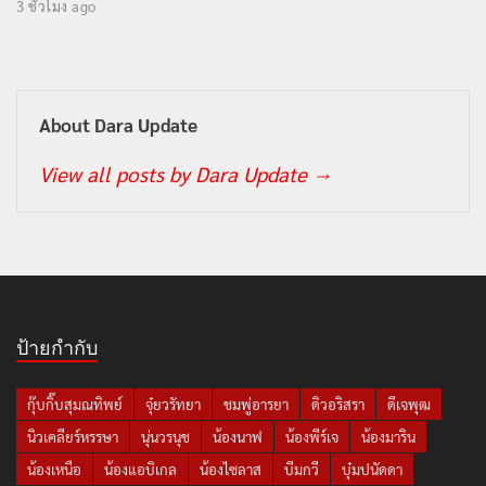
3 ชั่วโมง ago
About Dara Update
View all posts by Dara Update
→
ป้ายกำกับ
กุ๊บกิ๊บสุมณทิพย์
จุ๋ยวรัทยา
ชมพู่อารยา
ดิวอริสรา
ดีเจพุฒ
นิวเคลียร์หรรษา
นุ่นวรนุช
น้องนาฟ
น้องพีร์เจ
น้องมาริน
น้องเหนือ
น้องแอบิเกล
น้องไซลาส
บีมกวี
บุ๋มปนัดดา