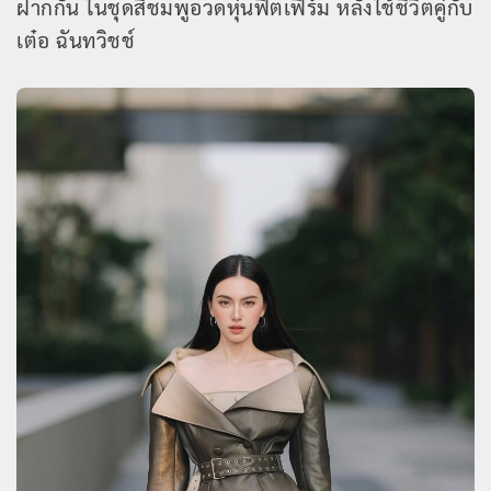
ฝากกัน ในชุดสีชมพูอวดหุ่นฟิตเฟิร์ม หลังใช้ชีวิตคู่กับ
เต๋อ ฉันทวิชช์