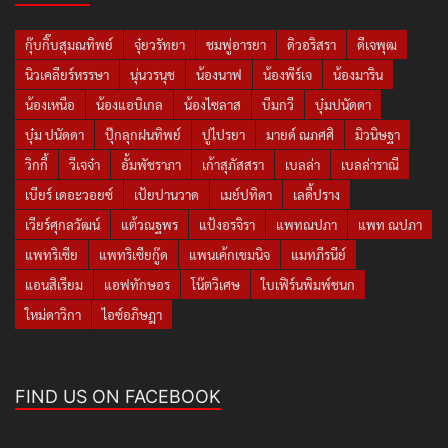
กุ๊บกิ๊บสุมณทิพย์
จุ๋ยวรัทยา
ชมพู่อารยา
ดิวอริสรา
ดีเจพุฒ
นิวเคลียร์หรรษา
นุ่นวรนุช
น้องนาฟ
น้องพีร์เจ
น้องมาริน
น้องเหนือ
น้องแอบิเกล
น้องไซลาส
บีมกวี
บุ๋มปนัดดา
บุ๋ม ปนัดดา
ปุ๊กลุกฝนทิพย์
ปูไปรยา
มายด์ ณภศศิ
มิวนิษฐา
วิกกี้
วีเจจ๋า
อั้มพัชราภา
เก้าสุภัสสรา
เบลล่า
เบลล่าราณี
เบียร์ เดอะวอยซ์
เป้ยปานวาด
เมย์ปทิดา
เลดี้ปราง
เวียร์ศุกลวัฒน์
แต้วณฐพร
แป้งอรจิรา
แพทณปภา
แพท ณปภา
แพทริเซีย
แพทริเซียกู๊ด
แพนเค้กเขมนิจ
แมทภีรนีย์
แอนสิเรียม
แอฟทักษอร
โน๊ตวิเศษ
ใบเฟิร์นพิมพ์ชนก
ใหม่ดาวิกา
ไอซ์อภิษฎา
FIND US ON FACEBOOK