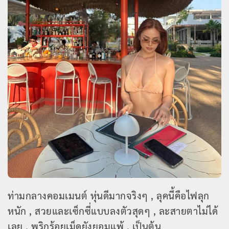
ท่ามกลางคอมเมนต์ หุ่นดีมากจริงๆ , ลุคนี้คือไฟลุก
หนัก , สวยและเซ็กซี่แบบลงตัวสุดๆ , ละสายตาไม่ได้
เลย , พริกร้อยเม็ดยังยอมแพ้ , เป็นต้น