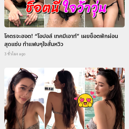
โคตรจะฮอต! “โอปอล์ เทคมีเอาท์” เผยช็อตพักผ่อน
สุดแซ่บ ทำแฟนๆใจสั่นหวิว
3 ชั่วโมง ago