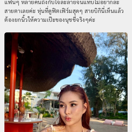
แฟนๆ หลายคนถึงกับใจละลายจนแทบไม่อยากละ
สายตาเลยค่ะ หุ่นที่ดูฟิตเฟิร์มสุดๆ สายบิกินี่เห็นแล้ว
ต้องยกนิ้วให้ความเป๊ะของนุชชี่จริงๆค่ะ