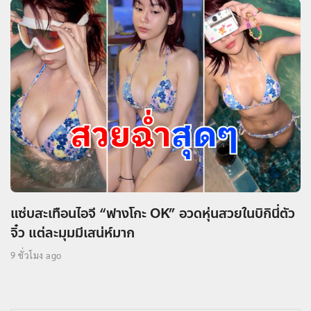
แซ่บสะเทือนไอจี “ฟางโกะ OK” อวดหุ่นสวยในบิกินี่ตัว
จิ๋ว แต่ละมุมมีเสน่ห์มาก
9 ชั่วโมง ago