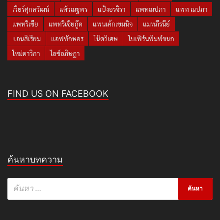
เวียร์ศุกลวัฒน์
แต้วณฐพร
แป้งอรจิรา
แพทณปภา
แพท ณปภา
แพทริเซีย
แพทริเซียกู๊ด
แพนเค้กเขมนิจ
แมทภีรนีย์
แอนสิเรียม
แอฟทักษอร
โน๊ตวิเศษ
ใบเฟิร์นพิมพ์ชนก
ใหม่ดาวิกา
ไอซ์อภิษฎา
FIND US ON FACEBOOK
ค้นหาบทความ