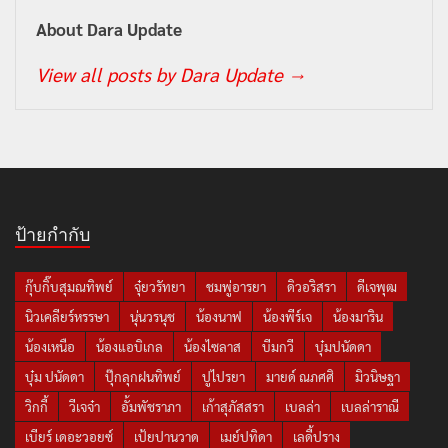
About Dara Update
View all posts by Dara Update
→
ป้ายกำกับ
กุ๊บกิ๊บสุมณทิพย์
จุ๋ยวรัทยา
ชมพู่อารยา
ดิวอริสรา
ดีเจพุฒ
นิวเคลียร์หรรษา
นุ่นวรนุช
น้องนาฟ
น้องพีร์เจ
น้องมาริน
น้องเหนือ
น้องแอบิเกล
น้องไซลาส
บีมกวี
บุ๋มปนัดดา
บุ๋ม ปนัดดา
ปุ๊กลุกฝนทิพย์
ปูไปรยา
มายด์ ณภศศิ
มิวนิษฐา
วิกกี้
วีเจจ๋า
อั้มพัชราภา
เก้าสุภัสสรา
เบลล่า
เบลล่าราณี
เบียร์ เดอะวอยซ์
เป้ยปานวาด
เมย์ปทิดา
เลดี้ปราง