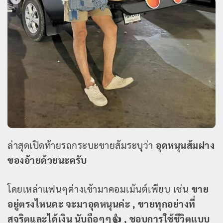
ล่าสุดเปิดท้ายรถกระบะขายส้มระบุว่า
อุดหนุนส้มฝาง
ของอ้ายด้วยนะครับ
โดยเหล่าแฟนๆต่างเข้ามาคอมเม้นต์เพียบ เช่น
ขาย
อยู่ตรงไหนคะ จะมาอุดหนุนค่ะ , ขายทุกอย่างที่
สุจริตและได้เงิน นับถือๆๆ👍 , ชอบการใช้ชีวิตแบบ