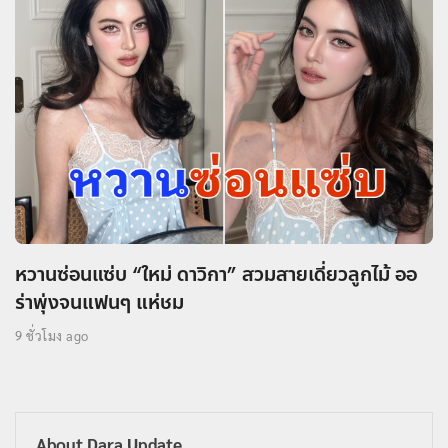
หวานซ่อนแซ่บ “ใหม่ ดาวิกา” สวมสายเดี่ยวลูกไม้ ออ
ร่าพุ่งจนแฟนๆ แห่ชม
9 ชั่วโมง ago
About Dara Update