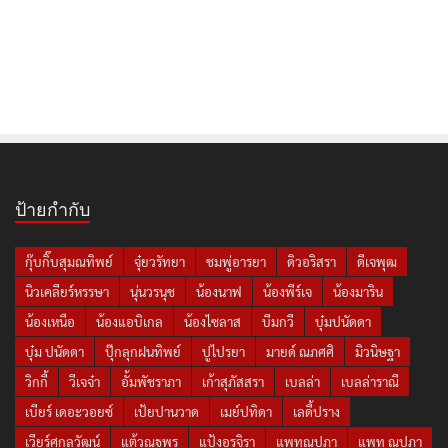
ป้ายกำกับ
กุ๊บกิ๊บสุมณทิพย์
จุ๋ยวรัทยา
ชมพู่อารยา
ดิวอริสรา
ดีเจพุฒ
นิวเคลียร์หรรษา
นุ่นวรนุช
น้องนาฟ
น้องพีร์เจ
น้องมาริน
น้องเหนือ
น้องแอบิเกล
น้องไซลาส
บีมกวี
บุ๋มปนัดดา
บุ๋ม ปนัดดา
ปุ๊กลุกฝนทิพย์
ปูไปรยา
มายด์ ณภศศิ
มิวนิษฐา
วิกกี้
วีเจจ๋า
อั้มพัชราภา
เก้าสุภัสสรา
เบลล่า
เบลล่าราณี
เบียร์ เดอะวอยซ์
เป้ยปานวาด
เมย์ปทิดา
เลดี้ปราง
เวียร์ศุกลวัฒน์
แต้วณฐพร
แป้งอรจิรา
แพทณปภา
แพท ณปภา