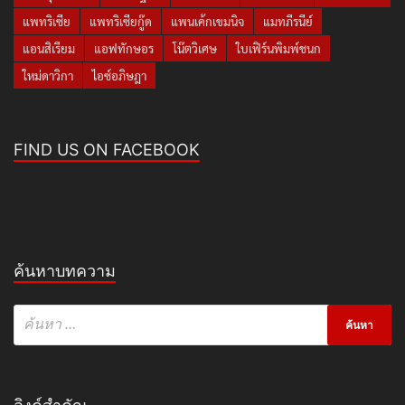
แพทริเซีย
แพทริเซียกู๊ด
แพนเค้กเขมนิจ
แมทภีรนีย์
แอนสิเรียม
แอฟทักษอร
โน๊ตวิเศษ
ใบเฟิร์นพิมพ์ชนก
ใหม่ดาวิกา
ไอซ์อภิษฎา
FIND US ON FACEBOOK
ค้นหาบทความ