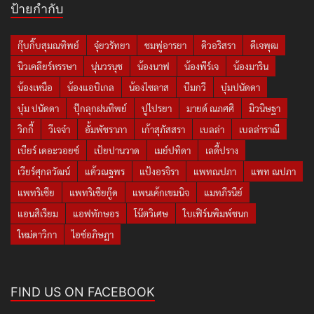
ป้ายกำกับ
กุ๊บกิ๊บสุมณทิพย์
จุ๋ยวรัทยา
ชมพู่อารยา
ดิวอริสรา
ดีเจพุฒ
นิวเคลียร์หรรษา
นุ่นวรนุช
น้องนาฟ
น้องพีร์เจ
น้องมาริน
น้องเหนือ
น้องแอบิเกล
น้องไซลาส
บีมกวี
บุ๋มปนัดดา
บุ๋ม ปนัดดา
ปุ๊กลุกฝนทิพย์
ปูไปรยา
มายด์ ณภศศิ
มิวนิษฐา
วิกกี้
วีเจจ๋า
อั้มพัชราภา
เก้าสุภัสสรา
เบลล่า
เบลล่าราณี
เบียร์ เดอะวอยซ์
เป้ยปานวาด
เมย์ปทิดา
เลดี้ปราง
เวียร์ศุกลวัฒน์
แต้วณฐพร
แป้งอรจิรา
แพทณปภา
แพท ณปภา
แพทริเซีย
แพทริเซียกู๊ด
แพนเค้กเขมนิจ
แมทภีรนีย์
แอนสิเรียม
แอฟทักษอร
โน๊ตวิเศษ
ใบเฟิร์นพิมพ์ชนก
ใหม่ดาวิกา
ไอซ์อภิษฎา
FIND US ON FACEBOOK