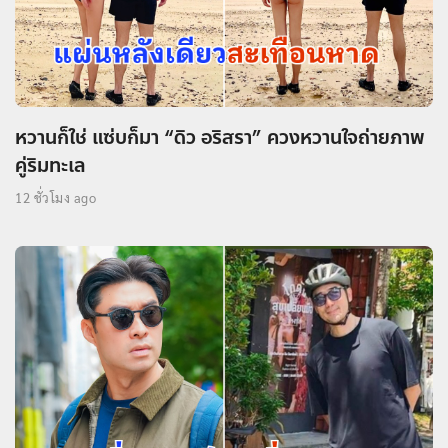
หวานก็ใช่ แซ่บก็มา “ดิว อริสรา” ควงหวานใจถ่ายภาพ
คู่ริมทะเล
12 ชั่วโมง ago