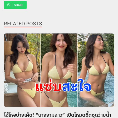
SHARE
RELATED POSTS
โอ้โหอย่างเผ็ด! “นางงามสาว” เปิดโหมดซี๊ดชุดว่ายน้ำ