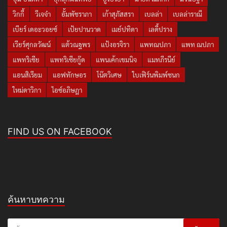
วิกกี้
วีเจจ๋า
อั้มพัชราภา
เก้าสุภัสสรา
เบลล่า
เบลล่าราณี
เบียร์ เดอะวอยซ์
เป้ยปานวาด
เมย์ปทิดา
เลดี้ปราง
เวียร์ศุกลวัฒน์
แต้วณฐพร
แป้งอรจิรา
แพทณปภา
แพท ณปภา
แพทริเซีย
แพทริเซียกู๊ด
แพนเค้กเขมนิจ
แมทภีรนีย์
แอนสิเรียม
แอฟทักษอร
โน๊ตวิเศษ
ใบเฟิร์นพิมพ์ชนก
ใหม่ดาวิกา
ไอซ์อภิษฎา
FIND US ON FACEBOOK
ค้นหาบทความ