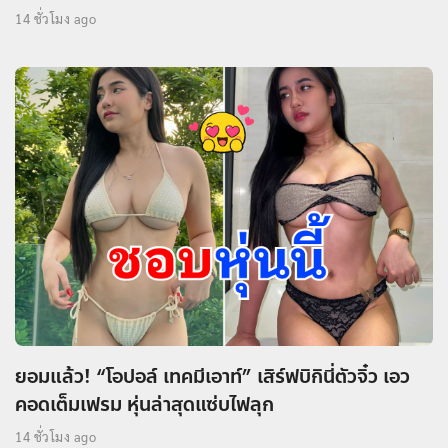
14 ชั่วโมง ago
ยอมแล้ว! “โอปอล์ เทคมีเอาท์” เสิร์ฟบิกินี่ตัวจิ๋ว เอว
คอดเต็มเฟรม หุ่นล่าสุดแซ่บไฟลุก
14 ชั่วโมง ago