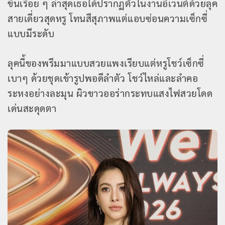
ขึ้นเรื่อย ๆ ล่าสุดเธอได้ปรากฏตัวในงานอีเวนต์ด้วยลุค
สายเดี่ยวสุดหรู โทนสีสุภาพแต่แอบซ่อนความเซ็กซี่
แบบมีระดับ
ลุคนี้ของพรีมมาแบบสวยแพงเรียบแต่หรูโชว์เซ็กซี่
เบาๆ ด้วยชุดเข้ารูปพอดีลำตัว โชว์ไหล่และลำคอ
ระหงอย่างละมุน ผิวขาวออร่ากระทบแสงไฟสวยโดด
เด่นสะดุดตา