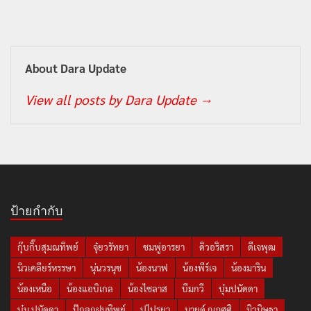
About Dara Update
View all posts by Dara Update
→
ป้ายกำกับ
กุ๊บกิ๊บสุมณทิพย์
จุ๋ยวรัทยา
ชมพู่อารยา
ดิวอริสรา
ดีเจพุฒ
นิวเคลียร์หรรษา
นุ่นวรนุช
น้องนาฟ
น้องพีร์เจ
น้องมาริน
น้องเหนือ
น้องแอบิเกล
น้องไซลาส
บีมกวี
บุ๋มปนัดดา
บุ๋ม ปนัดดา
ปุ๊กลุกฝนทิพย์
ปูไปรยา
มายด์ ณภศศิ
มิวนิษฐา