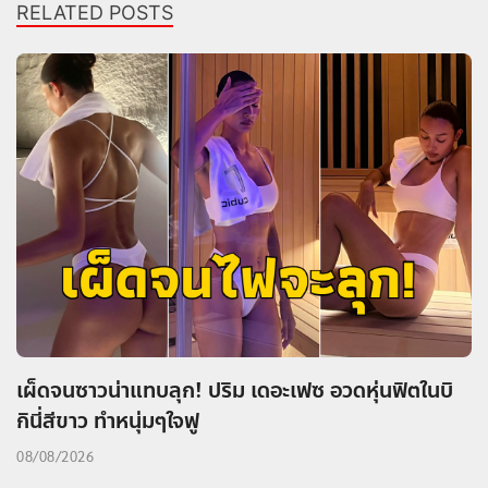
RELATED POSTS
เผ็ดจนซาวน่าแทบลุก! ปริม เดอะเฟซ อวดหุ่นฟิตในบิ
กินี่สีขาว ทำหนุ่มๆใจฟู
08/08/2026