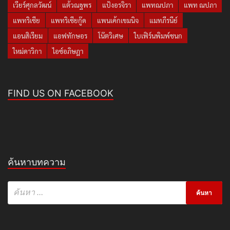
เวียร์ศุกลวัฒน์
แต้วณฐพร
แป้งอรจิรา
แพทณปภา
แพท ณปภา
แพทริเซีย
แพทริเซียกู๊ด
แพนเค้กเขมนิจ
แมทภีรนีย์
แอนสิเรียม
แอฟทักษอร
โน๊ตวิเศษ
ใบเฟิร์นพิมพ์ชนก
ใหม่ดาวิกา
ไอซ์อภิษฎา
FIND US ON FACEBOOK
ค้นหาบทความ