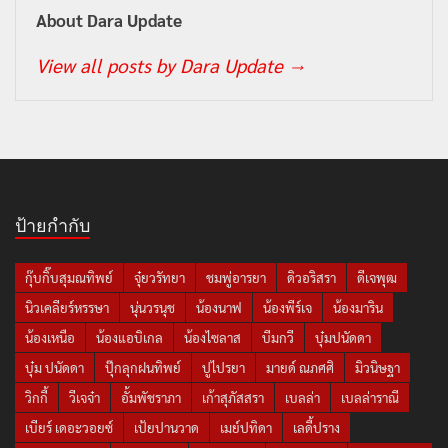
About Dara Update
View all posts by Dara Update
→
ป้ายกำกับ
กุ๊บกิ๊บสุมณทิพย์
จุ๋ยวรัทยา
ชมพู่อารยา
ดิวอริสรา
ดีเจพุฒ
นิวเคลียร์หรรษา
นุ่นวรนุช
น้องนาฟ
น้องพีร์เจ
น้องมาริน
น้องเหนือ
น้องแอบิเกล
น้องไซลาส
บีมกวี
บุ๋มปนัดดา
บุ๋ม ปนัดดา
ปุ๊กลุกฝนทิพย์
ปูไปรยา
มายด์ ณภศศิ
มิวนิษฐา
วิกกี้
วีเจจ๋า
อั้มพัชราภา
เก้าสุภัสสรา
เบลล่า
เบลล่าราณี
เบียร์ เดอะวอยซ์
เป้ยปานวาด
เมย์ปทิดา
เลดี้ปราง