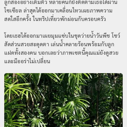
ลูกสองอย่างเต็มตัว หลายคนก็ยังติดตามเธอได้ผ่าน
โซเซียล ล่าสุดได้ออกมาเคลื่อนไหวเผยภาพความ
สดใสอีกครั้ง ในทริปเที่ยวพักผ่อนกับครอบครัว
โดยเธฮได้ออกมาเผยมุมแซ่บในชุดว่ายน้ำวันพีช โชว์
สัดส่วนสวยสะดุดตา เล่นน้ำคลายร้อนพร้อมกับลูก
แฝดทั้งสองคน บอกเลยว่าภาพเซตนี้คุณแม่ยังดูสวย
และมีออร่าไม่เปลี่ยน