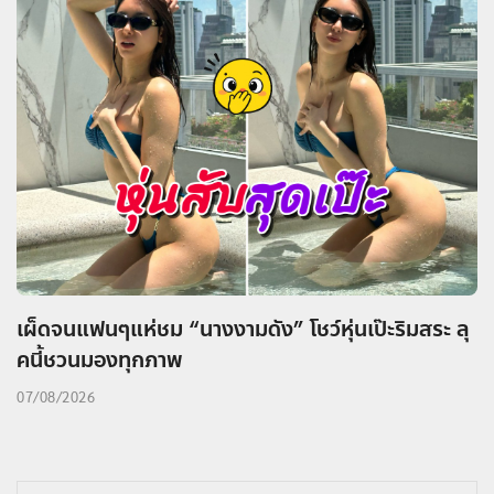
เผ็ดจนแฟนๆแห่ชม “นางงามดัง” โชว์หุ่นเป๊ะริมสระ ลุ
คนี้ชวนมองทุกภาพ
07/08/2026