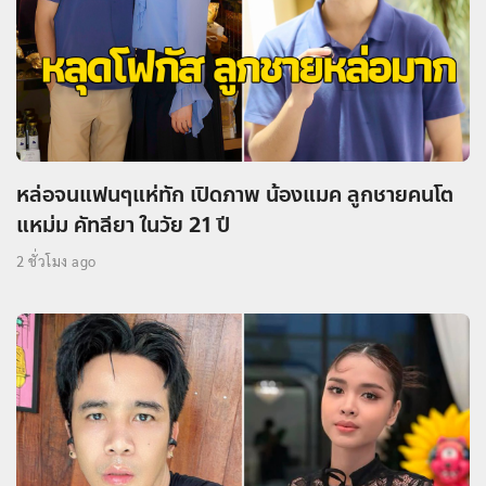
หล่อจนแฟนๆแห่ทัก เปิดภาพ น้องแมค ลูกชายคนโต
แหม่ม คัทลียา ในวัย 21 ปี
2 ชั่วโมง ago