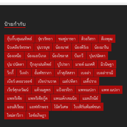
ป้ายกำกับ
กุ๊บกิ๊บสุมณทิพย์
จุ๋ยวรัทยา
ชมพู่อารยา
ดิวอริสรา
ดีเจพุฒ
นิวเคลียร์หรรษา
นุ่นวรนุช
น้องนาฟ
น้องพีร์เจ
น้องมาริน
น้องเหนือ
น้องแอบิเกล
น้องไซลาส
บีมกวี
บุ๋มปนัดดา
บุ๋ม ปนัดดา
ปุ๊กลุกฝนทิพย์
ปูไปรยา
มายด์ ณภศศิ
มิวนิษฐา
วิกกี้
วีเจจ๋า
อั้มพัชราภา
เก้าสุภัสสรา
เบลล่า
เบลล่าราณี
เบียร์ เดอะวอยซ์
เป้ยปานวาด
เมย์ปทิดา
เลดี้ปราง
เวียร์ศุกลวัฒน์
แต้วณฐพร
แป้งอรจิรา
แพทณปภา
แพท ณปภา
แพทริเซีย
แพทริเซียกู๊ด
แพนเค้กเขมนิจ
แมทภีรนีย์
แอนสิเรียม
แอฟทักษอร
โน๊ตวิเศษ
ใบเฟิร์นพิมพ์ชนก
ใหม่ดาวิกา
ไอซ์อภิษฎา