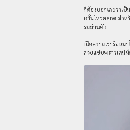
ก็ต้องบอกเลยว่าเป
หวั่นไหวตลอด สำหรั
รมส่วนตัว
เปิดความเร่าร้อนมา
สวยแซ่บพราวเสน่ห