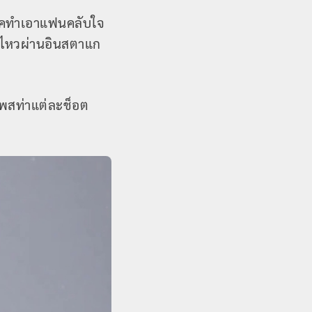
ลุคทำเอาแฟนคลับใจ
อนไหวผ่านอินสตาแก
โพสท่าแต่ละช็อต