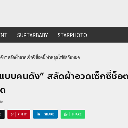
ip.com
t
ENT
SUPTARBABY
STARPHOTO
ง” สลัดผ้าอวดเซ็กซี่ช็อตนี้ ทำหลุดโฟกัสกันหมด
บบคนดัง” สลัดผ้าอวดเซ็กซี่ช็อตน
มด
te
E
PIN IT
SHARE
SHARE