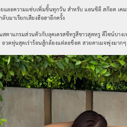
ละความแซ่บเพิ่มขึ้นทุกวัน สำหรับ แอนชิลี สก๊อต เคมมิ
ดกลับมาเรียกเสียงฮือฮาอีกครั้ง
นสตาแกรมส่วนตัวกับลุคเดรสซีทรูสีขาวสุดหรู ดีไซน์บาง
 อวดหุ่นสุดเร่าร้อนสู้กล้องแต่ละช็อต สวยดาเมจพุ่งมากๆ