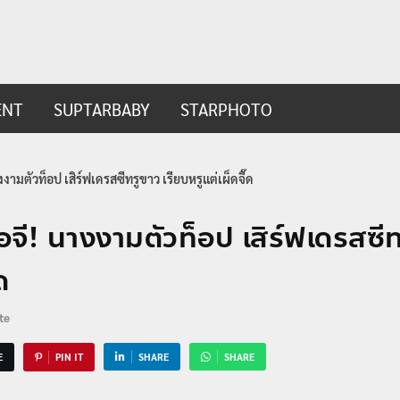
ip.com
t
ENT
SUPTARBABY
STARPHOTO
งามตัวท็อป เสิร์ฟเดรสซีทรูขาว เรียบหรูแต่เผ็ดจี๊ด
จี! นางงามตัวท็อป เสิร์ฟเดรสซีท
ด
te
E
PIN IT
SHARE
SHARE