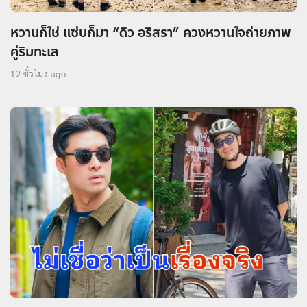
หวานก็ใช่ แซ่บก็มา “ดิว อริสรา” ควงหวานใจถ่ายภาพ
คู่ริมทะเล
12 ชั่วโมง ago