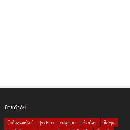
ป้ายกำกับ
กุ๊บกิ๊บสุมณทิพย์
จุ๋ยวรัทยา
ชมพู่อารยา
ดิวอริสรา
ดีเจพุฒ