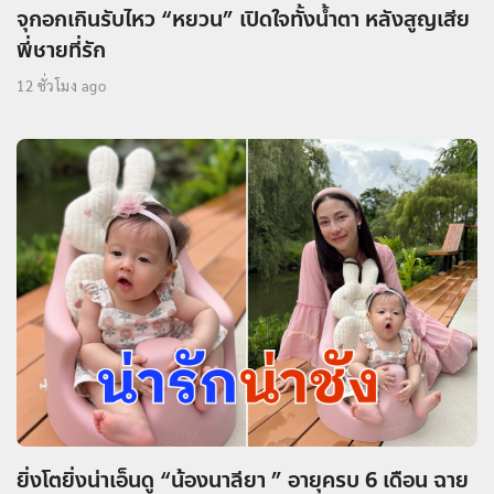
จุกอกเกินรับไหว “หยวน” เปิดใจทั้งน้ำตา หลังสูญเสีย
พี่ชายที่รัก
12 ชั่วโมง ago
ยิ่งโตยิ่งน่าเอ็นดู “น้องนาลียา ” อายุครบ 6 เดือน ฉาย