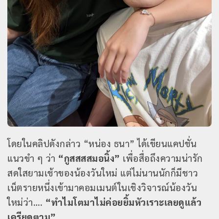
โดยในคลิปดังกล่าว “หน่อง ธนา” ได้เขียนแคปชั่น
แนวขำ ๆ ว่า
“กูสสสสมอนิ้ง”
เพื่อสื่อถึงความน่ารัก
สดใสยามเช้าของน้องวันใหม่ แต่ไม่นานนักก็มีชาว
เน็ตรายหนึ่งเข้ามาคอมเมนต์ในเชิงวิจารณ์น้องวัน
ใหม่ว่า….
“ทำไมโตมาไม่ค่อยยิ้มหัวเราะเลยดูแล้ว
เครียดตาม”