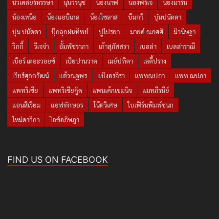
นิวเคลียร์หรรษา
นุ่นวรนุช
น้องนาฟ
น้องพีร์เจ
น้องมาริน
น้องเหนือ
น้องแอบิเกล
น้องไซลาส
บีมกวี
บุ๋มปนัดดา
บุ๋ม ปนัดดา
ปุ๊กลุกฝนทิพย์
ปูไปรยา
มายด์ ณภศศิ
มิวนิษฐา
วิกกี้
วีเจจ๋า
อั้มพัชราภา
เก้าสุภัสสรา
เบลล่า
เบลล่าราณี
เบียร์ เดอะวอยซ์
เป้ยปานวาด
เมย์ปทิดา
เลดี้ปราง
เวียร์ศุกลวัฒน์
แต้วณฐพร
แป้งอรจิรา
แพทณปภา
แพท ณปภา
แพทริเซีย
แพทริเซียกู๊ด
แพนเค้กเขมนิจ
แมทภีรนีย์
แอนสิเรียม
แอฟทักษอร
โน๊ตวิเศษ
ใบเฟิร์นพิมพ์ชนก
ใหม่ดาวิกา
ไอซ์อภิษฎา
FIND US ON FACEBOOK