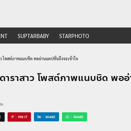
ip.com
t
ENT
SUPTARBABY
STARPHOTO
าว โพสต์ภาพแนบชิด พออ่านแคปชั่นถึงจะเข้าใจ
องดาราสาว โพสต์ภาพแนบชิด พออ่
te
E
PIN IT
SHARE
SHARE