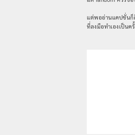
แต่พออ่านแคปชั่นก็
ที่ลงมือทำเองเป็นคร