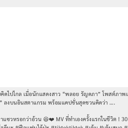
คิดไปไกล เมื่อนักแสดงสาว “พลอย รัญดภา” โพสต์ภาพแนบ
ดา” ลงบนอินสตาแกรม พร้อมแคปชั่นสุดชวนคิดว่า ….
มาแซวหรอกว่าอ้วน 😆❤️ MV ที่ทำเองครั้งแรกในชีวิต ! 30 
ไรดีนะ #ฟีลแฟนได้ป่ะ #tiktoktiktok #เต้น #เต้นสนุก #