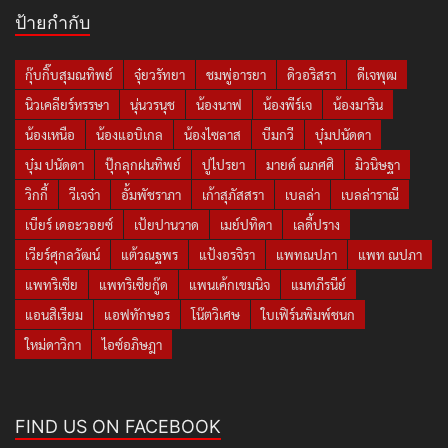
ป้ายกำกับ
กุ๊บกิ๊บสุมณทิพย์
จุ๋ยวรัทยา
ชมพู่อารยา
ดิวอริสรา
ดีเจพุฒ
นิวเคลียร์หรรษา
นุ่นวรนุช
น้องนาฟ
น้องพีร์เจ
น้องมาริน
น้องเหนือ
น้องแอบิเกล
น้องไซลาส
บีมกวี
บุ๋มปนัดดา
บุ๋ม ปนัดดา
ปุ๊กลุกฝนทิพย์
ปูไปรยา
มายด์ ณภศศิ
มิวนิษฐา
วิกกี้
วีเจจ๋า
อั้มพัชราภา
เก้าสุภัสสรา
เบลล่า
เบลล่าราณี
เบียร์ เดอะวอยซ์
เป้ยปานวาด
เมย์ปทิดา
เลดี้ปราง
เวียร์ศุกลวัฒน์
แต้วณฐพร
แป้งอรจิรา
แพทณปภา
แพท ณปภา
แพทริเซีย
แพทริเซียกู๊ด
แพนเค้กเขมนิจ
แมทภีรนีย์
แอนสิเรียม
แอฟทักษอร
โน๊ตวิเศษ
ใบเฟิร์นพิมพ์ชนก
ใหม่ดาวิกา
ไอซ์อภิษฎา
FIND US ON FACEBOOK