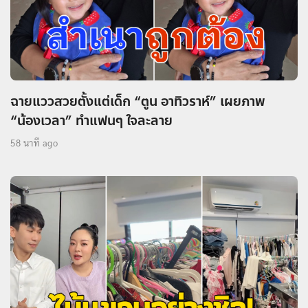
ฉายแววสวยตั้งแต่เด็ก “ตูน อาทิวราห์” เผยภาพ
“น้องเวลา” ทำแฟนๆ ใจละลาย
58 นาที ago