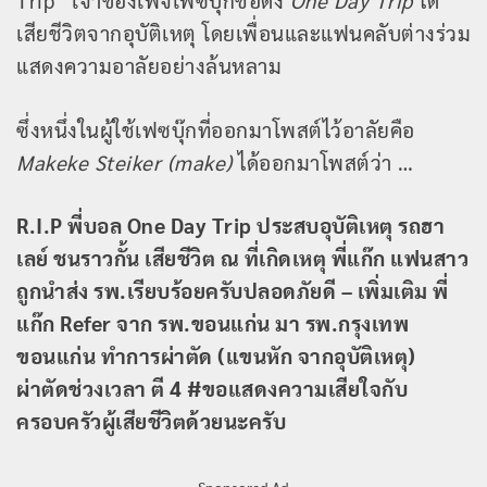
Trip” เจ้าของเพจเฟซบุ๊กชื่อดัง
One Day Trip
ได้
เสียชีวิตจากอุบัติเหตุ โดยเพื่อนและแฟนคลับต่างร่วม
แสดงความอาลัยอย่างล้นหลาม
ซึ่งหนึ่งในผู้ใช้เฟซบุ๊กที่ออกมาโพสต์ไว้อาลัยคือ
Makeke Steiker (make)
ได้ออกมาโพสต์ว่า …
R.I.P พี่บอล One Day Trip ประสบอุบัติเหตุ รถฮา
เลย์ ชนราวกั้น เสียชีวิต ณ ที่เกิดเหตุ พี่แก๊ก แฟนสาว
ถูกนำส่ง รพ.เรียบร้อยครับปลอดภัยดี – เพิ่มเติม พี่
แก๊ก Refer จาก รพ.ขอนแก่น มา รพ.กรุงเทพ
ขอนแก่น ทำการผ่าตัด (แขนหัก จากอุบัติเหตุ)
ผ่าตัดช่วงเวลา ตี 4 #ขอแสดงความเสียใจกับ
ครอบครัวผู้เสียชีวิตด้วยนะครับ
Sponsored Ad