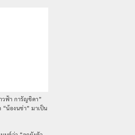
ราวฟ้า การัญชิดา”
ก “น้องนช่า” มาเป็น
มนต์ว่า “ลูกยังตัว