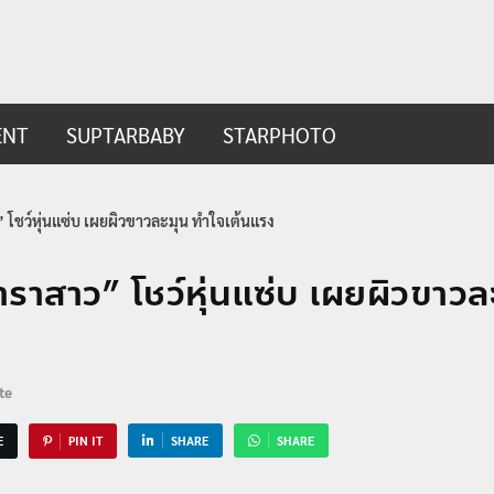
ip.com
t
ENT
SUPTARBABY
STARPHOTO
” โชว์หุ่นแซ่บ เผยผิวขาวละมุน ทำใจเต้นแรง
าราสาว” โชว์หุ่นแซ่บ เผยผิวขาวล
te
E
PIN IT
SHARE
SHARE