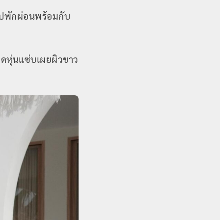
ไปพักผ่อนพร้อมกับ
วดหุ่นแซ่บเผยผิวขาว