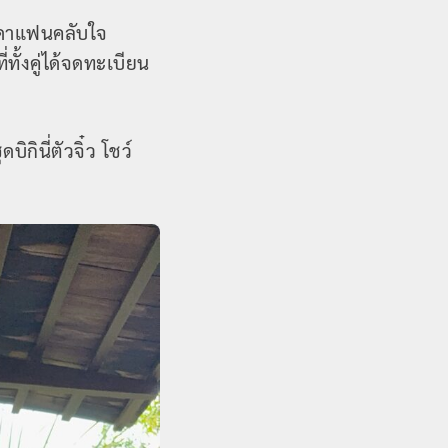
รรดาแฟนคลับใจ
ทั้งคู่ได้จดทะเบียน
กินี่ตัวจิ๋ว โชว์