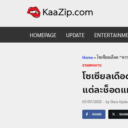
KaaZ
Entertainmen
HOMEPAGE
UPDATE
ENTERTAINM
Home
»
โซเซียลเดือด “หวา
STARPHOTO
โซเซียลเดือ
แต่ละช็อต
07/07/2025
-
by
Dara Upda
SHARE
SHAR