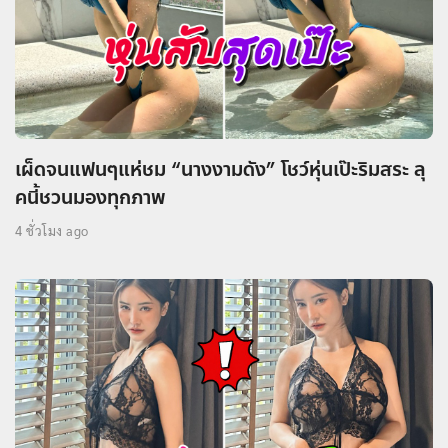
เผ็ดจนแฟนๆแห่ชม “นางงามดัง” โชว์หุ่นเป๊ะริมสระ ลุ
คนี้ชวนมองทุกภาพ
4 ชั่วโมง ago