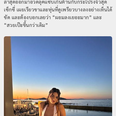
ล่าสุดออกมาอวดลุคแซ่บเกินต้านกับกระโปรงจิ๋วสุด
เซ็กซี่ เผยเรียวขาและหุ่นที่ดูเพรียวบางลงอย่างเห็นได้
ชัด และต้องบอกเลยว่า “ผอมลงเยอะมาก” และ
“สวยเป๊ะขึ้นกว่าเดิม”