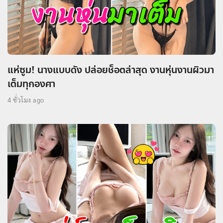
แห่ซูม! นางแบบดัง ปล่อยช็อตล่าสุด งานหุ่นงานผิวมา
เต็มทุกองศา
4 ชั่วโมง ago