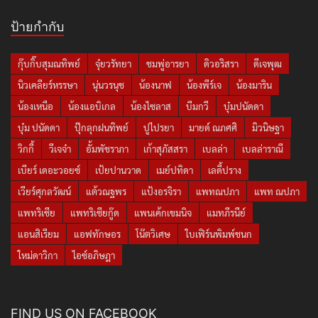
ป้ายกำกับ
กุ๊บกิ๊บสุมณทิพย์
จุ๋ยวรัทยา
ชมพู่อารยา
ดิวอริสรา
ดีเจพุฒ
นิวเคลียร์หรรษา
นุ่นวรนุช
น้องนาฟ
น้องพีร์เจ
น้องมาริน
น้องเหนือ
น้องแอบิเกล
น้องไซลาส
บีมกวี
บุ๋มปนัดดา
บุ๋ม ปนัดดา
ปุ๊กลุกฝนทิพย์
ปูไปรยา
มายด์ ณภศศิ
มิวนิษฐา
วิกกี้
วีเจจ๋า
อั้มพัชราภา
เก้าสุภัสสรา
เบลล่า
เบลล่าราณี
เบียร์ เดอะวอยซ์
เป้ยปานวาด
เมย์ปทิดา
เลดี้ปราง
เวียร์ศุกลวัฒน์
แต้วณฐพร
แป้งอรจิรา
แพทณปภา
แพท ณปภา
แพทริเซีย
แพทริเซียกู๊ด
แพนเค้กเขมนิจ
แมทภีรนีย์
แอนสิเรียม
แอฟทักษอร
โน๊ตวิเศษ
ใบเฟิร์นพิมพ์ชนก
ใหม่ดาวิกา
ไอซ์อภิษฎา
FIND US ON FACEBOOK