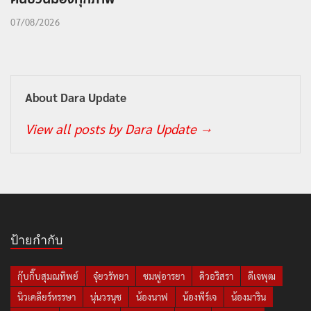
07/08/2026
About Dara Update
View all posts by Dara Update
→
ป้ายกำกับ
กุ๊บกิ๊บสุมณทิพย์
จุ๋ยวรัทยา
ชมพู่อารยา
ดิวอริสรา
ดีเจพุฒ
นิวเคลียร์หรรษา
นุ่นวรนุช
น้องนาฟ
น้องพีร์เจ
น้องมาริน