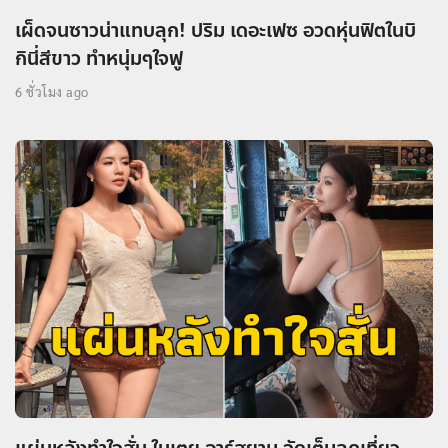
เผ็ดจนซาวน่าแทบลุก! ปริม เดอะเฟซ อวดหุ่นฟิตในบิ
กินี่สีขาว ทำหนุ่มๆใจฟู
6 ชั่วโมง ago