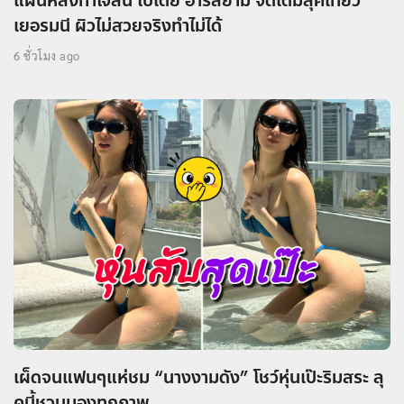
แผ่นหลังทำใจสั่น ใบเตย อาร์สยาม จัดเต็มลุคเที่ยว
เยอรมนี ผิวไม่สวยจริงทำไม่ได้
6 ชั่วโมง ago
เผ็ดจนแฟนๆแห่ชม “นางงามดัง” โชว์หุ่นเป๊ะริมสระ ลุ
คนี้ชวนมองทุกภาพ