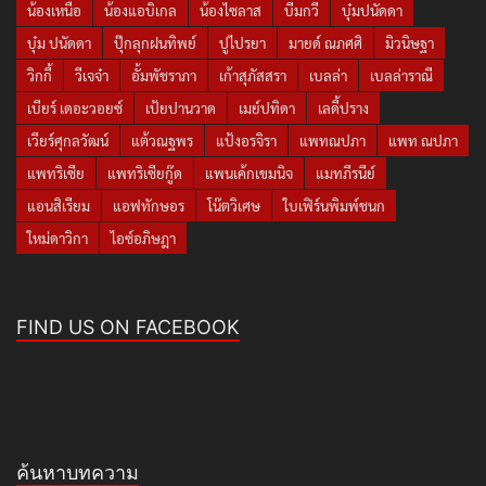
น้องเหนือ
น้องแอบิเกล
น้องไซลาส
บีมกวี
บุ๋มปนัดดา
บุ๋ม ปนัดดา
ปุ๊กลุกฝนทิพย์
ปูไปรยา
มายด์ ณภศศิ
มิวนิษฐา
วิกกี้
วีเจจ๋า
อั้มพัชราภา
เก้าสุภัสสรา
เบลล่า
เบลล่าราณี
เบียร์ เดอะวอยซ์
เป้ยปานวาด
เมย์ปทิดา
เลดี้ปราง
เวียร์ศุกลวัฒน์
แต้วณฐพร
แป้งอรจิรา
แพทณปภา
แพท ณปภา
แพทริเซีย
แพทริเซียกู๊ด
แพนเค้กเขมนิจ
แมทภีรนีย์
แอนสิเรียม
แอฟทักษอร
โน๊ตวิเศษ
ใบเฟิร์นพิมพ์ชนก
ใหม่ดาวิกา
ไอซ์อภิษฎา
FIND US ON FACEBOOK
ค้นหาบทความ