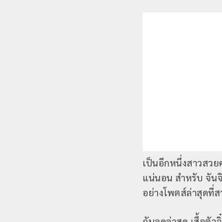
เป็นอีกหนึ่งสาวสว
แน่นอน สำหรับ จันจิ
อย่างโพตส์ล่าสุดที
กับลุคล่าสุด เสื้อตั