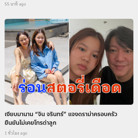
55 นาที ago
เงียบมานาน “จิน จรินทร์” แจงดราม่าครอบครัว
ยืนยันไม่เคยโทรด่าลูก
1 ชั่วโมง ago