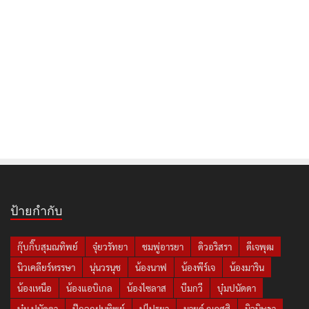
ป้ายกำกับ
กุ๊บกิ๊บสุมณทิพย์
จุ๋ยวรัทยา
ชมพู่อารยา
ดิวอริสรา
ดีเจพุฒ
นิวเคลียร์หรรษา
นุ่นวรนุช
น้องนาฟ
น้องพีร์เจ
น้องมาริน
น้องเหนือ
น้องแอบิเกล
น้องไซลาส
บีมกวี
บุ๋มปนัดดา
บุ๋ม ปนัดดา
ปุ๊กลุกฝนทิพย์
ปูไปรยา
มายด์ ณภศศิ
มิวนิษฐา