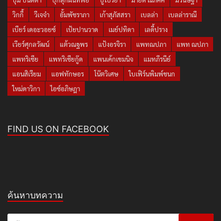
วิกกี้
วีเจจ๋า
อั้มพัชราภา
เก้าสุภัสสรา
เบลล่า
เบลล่าราณี
เบียร์ เดอะวอยซ์
เป้ยปานวาด
เมย์ปทิดา
เลดี้ปราง
เวียร์ศุกลวัฒน์
แต้วณฐพร
แป้งอรจิรา
แพทณปภา
แพท ณปภา
แพทริเซีย
แพทริเซียกู๊ด
แพนเค้กเขมนิจ
แมทภีรนีย์
แอนสิเรียม
แอฟทักษอร
โน๊ตวิเศษ
ใบเฟิร์นพิมพ์ชนก
ใหม่ดาวิกา
ไอซ์อภิษฎา
FIND US ON FACEBOOK
ค้นหาบทความ