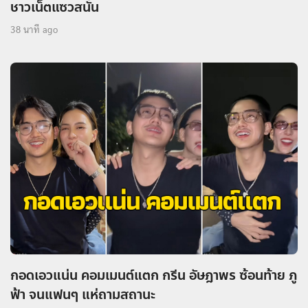
ชาวเน็ตแซวสนั่น
38 นาที ago
กอดเอวแน่น คอมเมนต์แตก กรีน อัษฎาพร ซ้อนท้าย ภู
ฟ้า จนแฟนๆ แห่ถามสถานะ