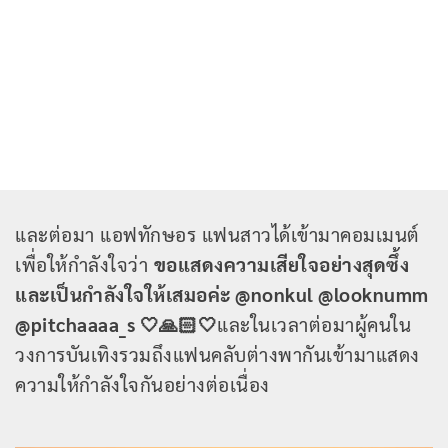
และต่อมา แอฟทักษอร แฟนสาวได้เข้ามาคอมเมนต์
เพื่อให้กำลังใจว่า
ขอแสดงความเสียใจอย่างสุดซึ้ง
และเป็นกำลังใจให้เสมอค่ะ @nonkul @looknumm
@pitchaaaa_s 🤍🙏🏻🤍
และในเวลาต่อมาผู้คนใน
วงการบันเทิงรวมถึงแฟนคลับต่างพากันเข้ามาแสดง
ความให้กำลังใจกันอย่างต่อเนื่อง