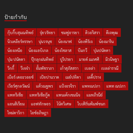
ป้ายกำกับ
กุ๊บกิ๊บสุมณทิพย์
จุ๋ยวรัทยา
ชมพู่อารยา
ดิวอริสรา
ดีเจพุฒ
นิวเคลียร์หรรษา
นุ่นวรนุช
น้องนาฟ
น้องพีร์เจ
น้องมาริน
น้องเหนือ
น้องแอบิเกล
น้องไซลาส
บีมกวี
บุ๋มปนัดดา
บุ๋ม ปนัดดา
ปุ๊กลุกฝนทิพย์
ปูไปรยา
มายด์ ณภศศิ
มิวนิษฐา
วิกกี้
วีเจจ๋า
อั้มพัชราภา
เก้าสุภัสสรา
เบลล่า
เบลล่าราณี
เบียร์ เดอะวอยซ์
เป้ยปานวาด
เมย์ปทิดา
เลดี้ปราง
เวียร์ศุกลวัฒน์
แต้วณฐพร
แป้งอรจิรา
แพทณปภา
แพท ณปภา
แพทริเซีย
แพทริเซียกู๊ด
แพนเค้กเขมนิจ
แมทภีรนีย์
แอนสิเรียม
แอฟทักษอร
โน๊ตวิเศษ
ใบเฟิร์นพิมพ์ชนก
ใหม่ดาวิกา
ไอซ์อภิษฎา