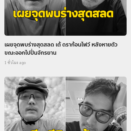
เผยจุดพบร่างสุดสลด เต้ ดราก้อนไฟว์ หลังหายตัว
ขณะออกไปปั่นจักรยาน
1 ชั่วโมง ago