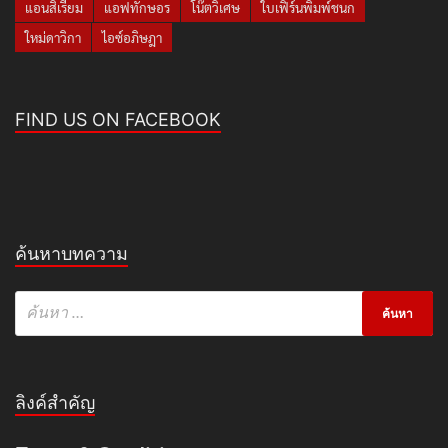
แอนสิเรียม
แอฟทักษอร
โน๊ตวิเศษ
ใบเฟิร์นพิมพ์ชนก
ใหม่ดาวิกา
ไอซ์อภิษฎา
FIND US ON FACEBOOK
ค้นหาบทความ
ลิงค์สำคัญ