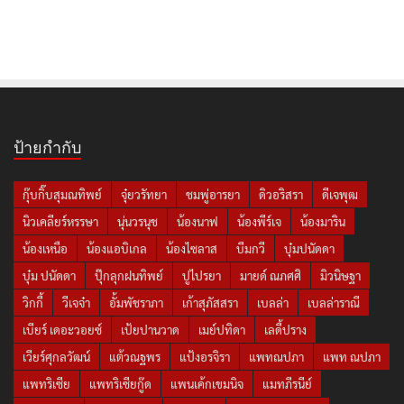
ป้ายกำกับ
กุ๊บกิ๊บสุมณทิพย์
จุ๋ยวรัทยา
ชมพู่อารยา
ดิวอริสรา
ดีเจพุฒ
นิวเคลียร์หรรษา
นุ่นวรนุช
น้องนาฟ
น้องพีร์เจ
น้องมาริน
น้องเหนือ
น้องแอบิเกล
น้องไซลาส
บีมกวี
บุ๋มปนัดดา
บุ๋ม ปนัดดา
ปุ๊กลุกฝนทิพย์
ปูไปรยา
มายด์ ณภศศิ
มิวนิษฐา
วิกกี้
วีเจจ๋า
อั้มพัชราภา
เก้าสุภัสสรา
เบลล่า
เบลล่าราณี
เบียร์ เดอะวอยซ์
เป้ยปานวาด
เมย์ปทิดา
เลดี้ปราง
เวียร์ศุกลวัฒน์
แต้วณฐพร
แป้งอรจิรา
แพทณปภา
แพท ณปภา
แพทริเซีย
แพทริเซียกู๊ด
แพนเค้กเขมนิจ
แมทภีรนีย์