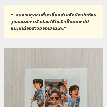
“..รบกวนทุกคนที่มาเยี่ยมช่วยทักน้องไซอัลบ
ลูก่อนนะคะ แล้วค่อยให้ไซอัลเป็นคนพาไป
แนะนำน้องสาวของเขานะคะ”