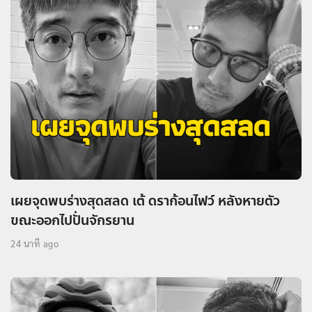
เผยจุดพบร่างสุดสลด เต้ ดราก้อนไฟว์ หลังหายตัว
ขณะออกไปปั่นจักรยาน
24 นาที ago