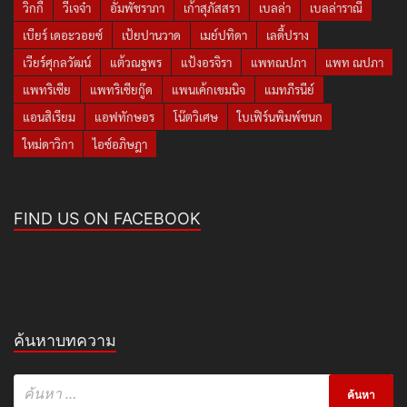
วิกกี้
วีเจจ๋า
อั้มพัชราภา
เก้าสุภัสสรา
เบลล่า
เบลล่าราณี
เบียร์ เดอะวอยซ์
เป้ยปานวาด
เมย์ปทิดา
เลดี้ปราง
เวียร์ศุกลวัฒน์
แต้วณฐพร
แป้งอรจิรา
แพทณปภา
แพท ณปภา
แพทริเซีย
แพทริเซียกู๊ด
แพนเค้กเขมนิจ
แมทภีรนีย์
แอนสิเรียม
แอฟทักษอร
โน๊ตวิเศษ
ใบเฟิร์นพิมพ์ชนก
ใหม่ดาวิกา
ไอซ์อภิษฎา
FIND US ON FACEBOOK
ค้นหาบทความ