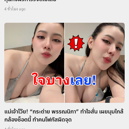
4 ชั่วโมง ago
แม่เจ้าโว๊ย! “กระต่าย พรรณนิภา” ทำใจสั่น เผยมุมใกล้
กล้องช็อตนี้ ทำคนโฟกัสผิดจุด