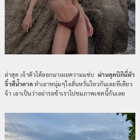
ล่าสุด เจ้าตัวได้ออกมาเผยความแซ่บ
ผ่านลุคบิกินี่ตัว
จิ๋วสีน้ำตาล
ทำเอาหนุ่มๆใจสั่นหวั่นไหวกันเลยทีเดียว
จ้า เอาเป็นว่าอย่ารอช้าเราไปชมภาพเซตนี้กันเลย