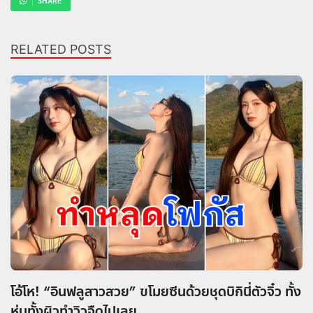
SHARE
RELATED POSTS
โอ้โห! “อินฟลูสาวสวย” ขโมยซีนด้วยชุดบิกินี่ตัวจิ๋ว ทั้ง
หุ่นทั้งผิวทำวิวจืดไปเลย