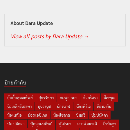
About Dara Update
View all posts by Dara Update
→
ป้ายกำกับ
กุ๊บกิ๊บสุมณทิพย์
จุ๋ยวรัทยา
ชมพู่อารยา
ดิวอริสรา
ดีเจพุฒ
นิวเคลียร์หรรษา
นุ่นวรนุช
น้องนาฟ
น้องพีร์เจ
น้องมาริน
น้องเหนือ
น้องแอบิเกล
น้องไซลาส
บีมกวี
บุ๋มปนัดดา
บุ๋ม ปนัดดา
ปุ๊กลุกฝนทิพย์
ปูไปรยา
มายด์ ณภศศิ
มิวนิษฐา